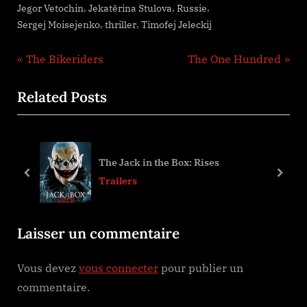
,
,
,
Jegor Vetochin
Jekatěrina Stulova
Russie
,
,
Sergej Moisejenko
thriller
Timofej Jeleckij
Navigation
P
N
The Bikeriders
The One Hundred
r
e
de
Related Posts
e
x
l’article
v
t
i
P
o
o
The Jack in the Box: Rises
u
s
prev
next
Trailers
s
t
P
:
Laisser un commentaire
o
s
Vous devez
vous connecter
pour publier un
t
commentaire.
: