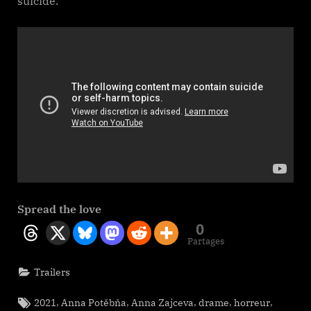
suicide.
Spread the love
0
Partages
Trailers
Tags:
,
,
,
,
,
2021
Anna Potěbňa
Anna Zajceva
drame
horreur