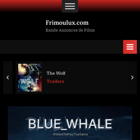
Skip
to
content
Frimoulux.com
Bande Annonces de Films
The Wolf
prev
nex
Trailers