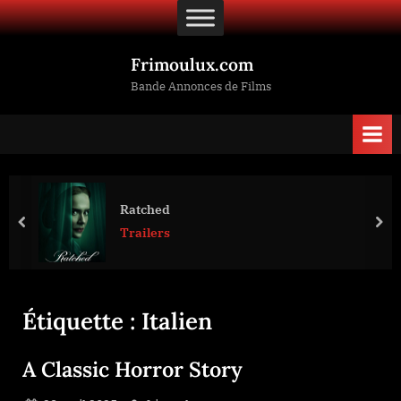
Skip
to
content
Frimoulux.com
Bande Annonces de Films
Ratched
prev
nex
Trailers
Étiquette :
Italien
A Classic Horror Story