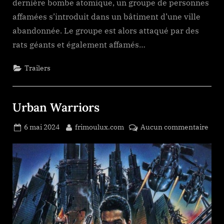
dernière bombe atomique, un groupe de personnes
affamées s’introduit dans un bâtiment d’une ville
abandonnée. Le groupe est alors attaqué par des
rats géants et également affamés…
Trailers
Urban Warriors
Posted
By
sur
6 mai 2024
frimoulux.com
Aucun commentaire
on
Urb
Warr