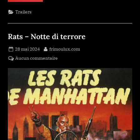
Classic
Horror
Story”
Trailers
Rats – Notte di terrore
Posted
By
28 mai 2024
frimoulux.com
on
sur
Aucun commentaire
Rats
–
Notte
di
terrore