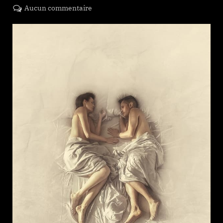
on
sur
Aucun commentaire
Another
End