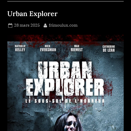
Urban Explorer
Posted
By
28 mars 2025
frimoulux.com
on