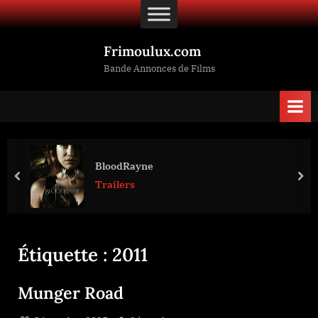
Skip
to
content
Frimoulux.com
Bande Annonces de Films
BloodRayne
prev
nex
Trailers
Étiquette :
2011
Munger Road