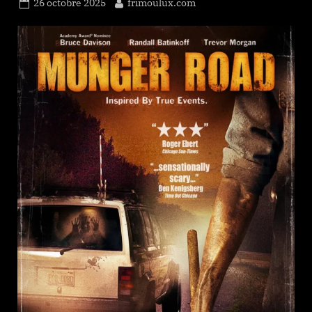
Posted
By
26 octobre 2025
frimoulux.com
on