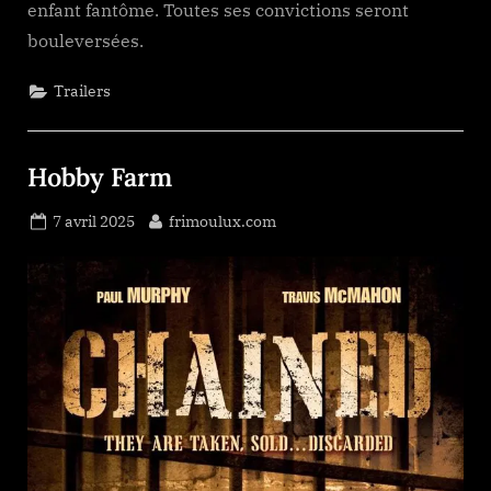
enfant fantôme. Toutes ses convictions seront
bouleversées.
Trailers
Hobby Farm
Posted
By
7 avril 2025
frimoulux.com
on