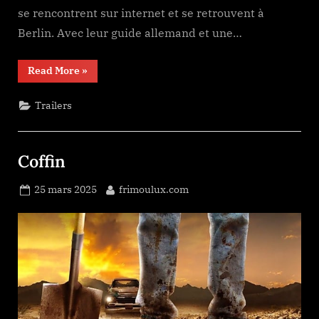
se rencontrent sur internet et se retrouvent à
Berlin. Avec leur guide allemand et une…
“Urban
Read More
»
Explorer”
Trailers
Coffin
Posted
By
25 mars 2025
frimoulux.com
on