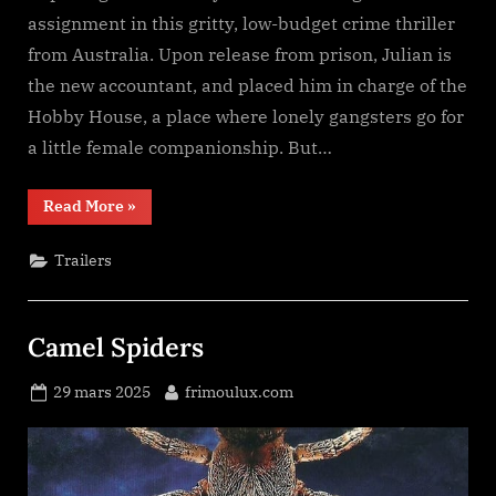
assignment in this gritty, low-budget crime thriller
from Australia. Upon release from prison, Julian is
the new accountant, and placed him in charge of the
Hobby House, a place where lonely gangsters go for
a little female companionship. But…
“Hobby
Read More
»
Farm”
Trailers
Camel Spiders
Posted
By
29 mars 2025
frimoulux.com
on