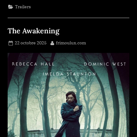
Trailers
The Awakening
Posted
By
22 octobre 2025
frimoulux.com
on