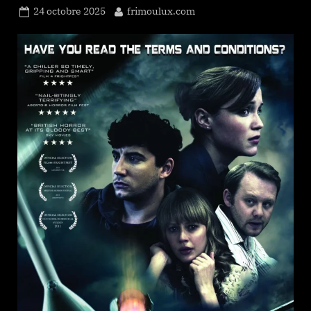
Posted
By
24 octobre 2025
frimoulux.com
on