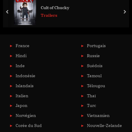
Cult of Chucky
prev
nex
Trailers
France
Portugais
Hindi
Russie
Inde
Suédois
Indonésie
Tamoul
Islandais
Télougou
Italien
Thaï
Japon
Turc
Norvégien
Vietnamien
Corée du Sud
Nouvelle-Zelande