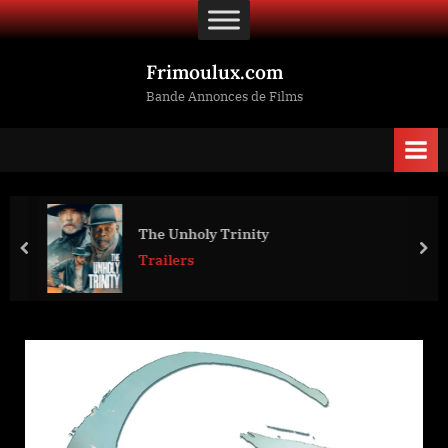
Skip
to
content
Frimoulux.com
Bande Annonces de Films
The Unholy Trinity
prev
nex
Trailers