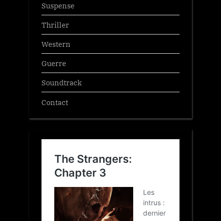
Suspense
Thriller
Western
Guerre
Soundtrack
Contact