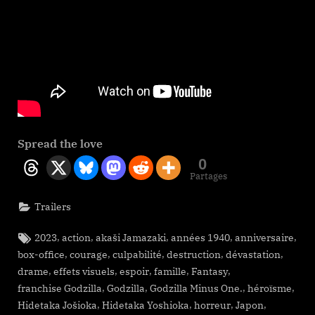
Spread the love
0
Partages
Trailers
Tags:
,
,
,
,
,
2023
action
akaši Jamazaki
années 1940
anniversaire
,
,
,
,
,
box-office
courage
culpabilité
destruction
dévastation
,
,
,
,
,
drame
effets visuels
espoir
famille
Fantasy
,
,
,
,
franchise Godzilla
Godzilla
Godzilla Minus One.
héroïsme
,
,
,
,
Hidetaka Jošioka
Hidetaka Yoshioka
horreur
Japon