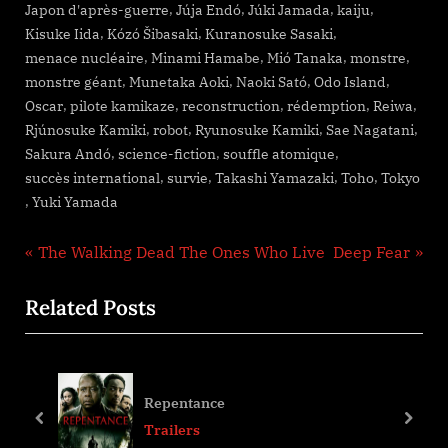
,
,
,
,
Japon d'après-guerre
Júja Endó
Júki Jamada
kaiju
,
,
,
Kisuke Iida
Kózó Šibasaki
Kuranosuke Sasaki
,
,
,
,
menace nucléaire
Minami Hamabe
Mió Tanaka
monstre
,
,
,
,
monstre géant
Munetaka Aoki
Naoki Sató
Odo Island
,
,
,
,
,
Oscar
pilote kamikaze
reconstruction
rédemption
Reiwa
,
,
,
,
Rjúnosuke Kamiki
robot
Ryunosuke Kamiki
Sae Nagatani
,
,
,
Sakura Andó
science-fiction
souffle atomique
,
,
,
,
succès international
survie
Takashi Yamazaki
Toho
Tokyo
,
Yuki Yamada
Navigation
P
N
The Walking Dead The Ones Who Live
Deep Fear
r
e
de
Related Posts
e
x
l’article
v
t
i
P
o
o
Repentance
u
s
prev
next
Trailers
s
t