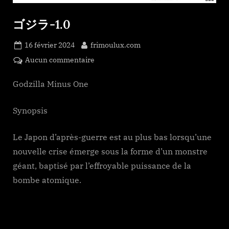
ゴジラ-1.0
Posted
By
16 février 2024
frimoulux.com
on
sur
Aucun commentaire
ゴ
ジ
Godzilla Minus One
ラ-1.0
Synopsis
Le Japon d’après-guerre est au plus bas lorsqu’une
nouvelle crise émerge sous la forme d’un monstre
géant, baptisé par l’effroyable puissance de la
bombe atomique.