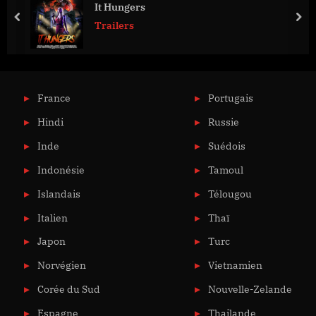
It Hungers
prev
nex
Trailers
France
Portugais
Hindi
Russie
Inde
Suédois
Indonésie
Tamoul
Islandais
Télougou
Italien
Thaï
Japon
Turc
Norvégien
Vietnamien
Corée du Sud
Nouvelle-Zelande
Espagne
Thailande