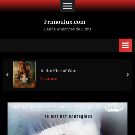
Skip
to
content
Frimoulux.com
Bande Annonces de Films
In the Fire of War
prev
nex
Trailers