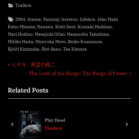
Trailers
Tags:
,
,
,
,
,
,
2004
drame
Fantasy
horreur
Infekce
Jóko Maki
,
,
,
,
Kaho Minami
Kansen
Kóiči Sató
Kuniaki Haišima
,
,
,
Mari Hošino
Masajuki Očiai
Masanobu Takašima
,
,
,
Mičiko Hada
Moro'oka Moro
Reiko Kusamura
,
,
Rjóiči Kimizuka
Širó Sano
Tae Kimura
Navigation
P
ヒデキ : 死霊の罠二
r
N
The Lord of the Rings: The Rings of Power
de
e
e
Related Posts
l’article
v
x
i
t
o
P
u
o
Play Dead
s
s
prev
next
Trailers
P
t