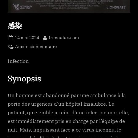
感染
Posted
By
14 mai 2024
frimoulux.com
on
sur
Aucun commentaire
感
染
Infection
Synopsis
Un homme est abandonné par une ambulance à la
porte des urgences d’un hôpital insalubre. Le
patient, qui semble atteint d’une infection mortelle,
est immédiatement pris en charge par l’équipe de
nuit. Mais, impuissant face à ce virus inconnu, le