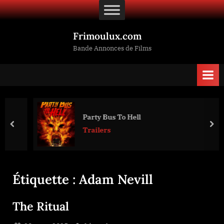
Skip
to
content
Frimoulux.com
Bande Annonces de Films
Party Bus To Hell
prev
nex
Trailers
Étiquette :
Adam Nevill
The Ritual