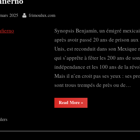
nfierno
ted
By
mars 2025
frimoulux.com
Synopsis Benjamín, un émigré mexicai
après avoir passé 20 ans de prison aux 
Unis, est reconduit dans son Mexique 
qui s’apprête à fêter les 200 ans de son
indépendance et les 100 ans de la révo
Mais il n’en croit pas ses yeux : ses pr
sont trous trempés de près ou de…
“El
Read More
»
Infierno”
ilers