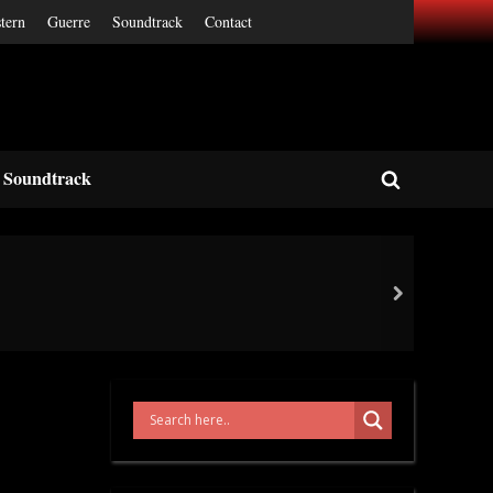
tern
Guerre
Soundtrack
Contact
Soundtrack
Toggle
search
form
next