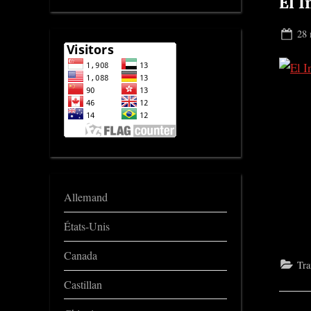
El I
Pos
28 
on
Allemand
États-Unis
Canada
Tra
Castillan