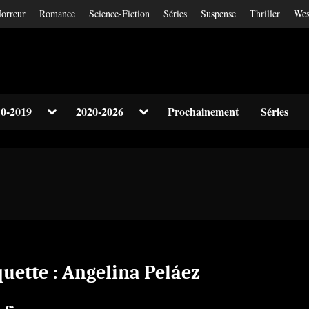
orreur
Romance
Science-Fiction
Séries
Suspense
Thriller
Wes
Toggle
Toggle
0-2019
2020-2026
Prochainement
Séries
sub-
sub-
Toggle
menu
menu
sub-
menu
Toggle
sub-
menu
quette :
Angelina Peláez