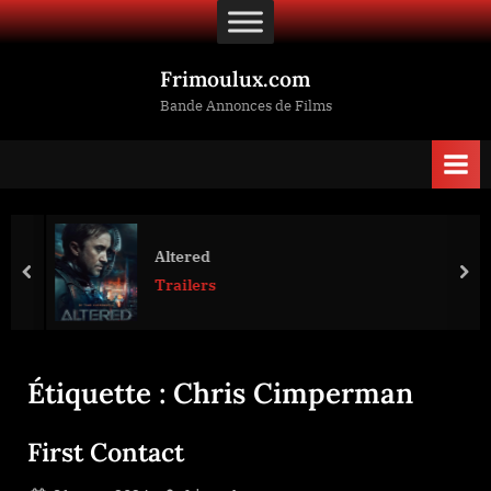
Skip
to
content
Frimoulux.com
Bande Annonces de Films
Altered
prev
nex
Trailers
Étiquette :
Chris Cimperman
First Contact