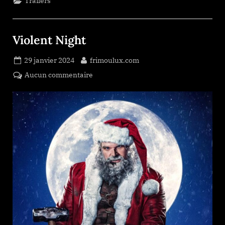
Trailers
Violent Night
Posted
By
29 janvier 2024
frimoulux.com
on
sur
Aucun commentaire
Violent
Night