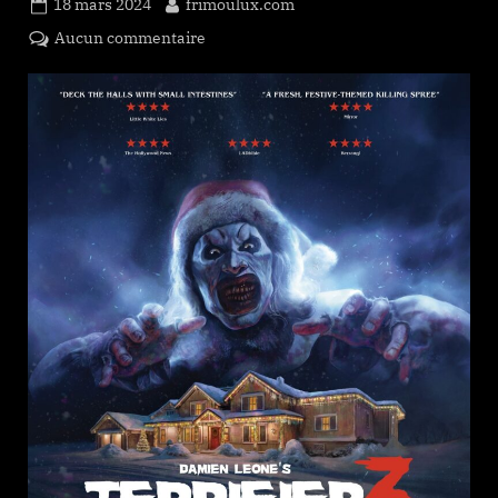
Posted
By
18 mars 2024
frimoulux.com
on
sur
Aucun commentaire
Terrifier
3