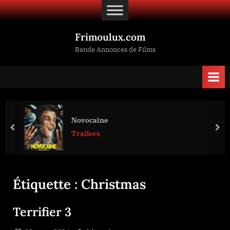
Skip
to
content
Frimoulux.com
Bande Annonces de Films
Novocaine
prev
nex
Trailers
Étiquette :
Christmas
Terrifier 3