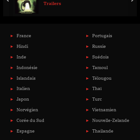
prev
nex
Trailers
France
Portugais
Hindi
Russie
Inde
Suédois
Indonésie
Tamoul
Islandais
Télougou
Italien
Thaï
Japon
Turc
Norvégien
Vietnamien
Corée du Sud
Nouvelle-Zelande
Espagne
Thailande