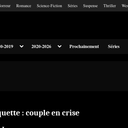
orreur
Romance
Science-Fiction
Séries
Suspense
Thriller
Wes
Toggle
Toggle
0-2019
2020-2026
Prochainement
Séries
sub-
sub-
Toggle
menu
menu
sub-
menu
Toggle
sub-
menu
quette :
couple en crise