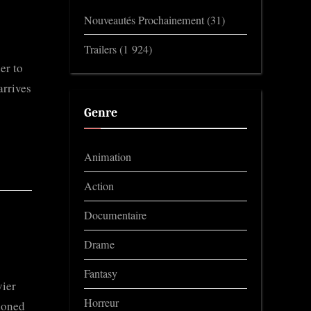
Nouveautés Prochainement
(31)
Trailers
(1 924)
er to
arrives
Genre
Animation
Action
Documentaire
Drame
Fantasy
vier
Horreur
doned