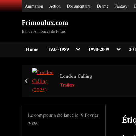
Skip
Animation
Action
Documentaire
Drame
Fantasy
H
to
content
Frimoulux.com
Bande Annonces de Films
Toggle
Toggle
Home
1935-1989
1990-2009
201
sub-
sub-
Toggle
menu
menu
sub-
menu
Toggle
London Calling
sub-
prev
menu
Trailers
Toggle
sub-
menu
Le compteur a été lancé le 9 Fevrier
Éti
2026