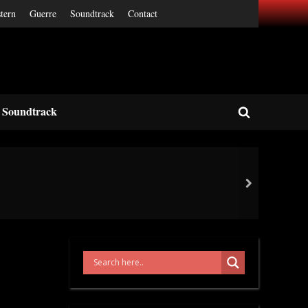
tern
Guerre
Soundtrack
Contact
Soundtrack
Toggle
search
form
next