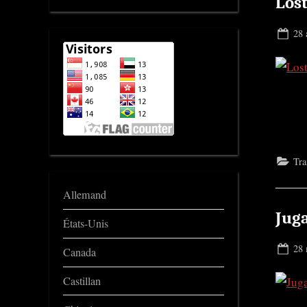
Lost
Pos
28 
on
Tra
Allemand
Jug
États-Unis
Pos
28 
Canada
on
Castillan