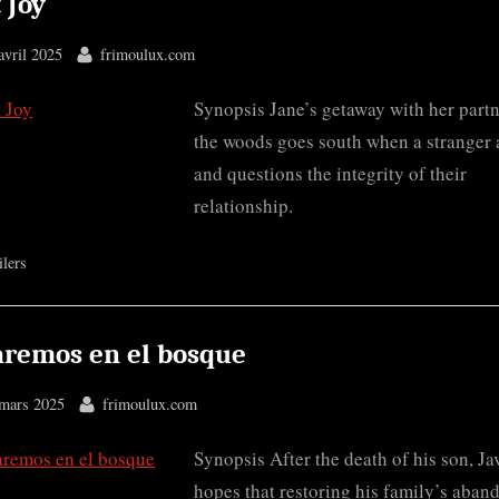
 Joy
ted
By
avril 2025
frimoulux.com
Synopsis Jane’s getaway with her partn
the woods goes south when a stranger 
and questions the integrity of their
relationship.
ilers
aremos en el bosque
ted
By
mars 2025
frimoulux.com
Synopsis After the death of his son, Ja
hopes that restoring his family’s aban