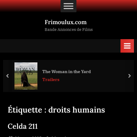
Skip
to
content
Frimoulux.com
Bande Annonces de Films
The Woman in the Yard
prev
nex
Trailers
Étiquette :
droits humains
Celda 211