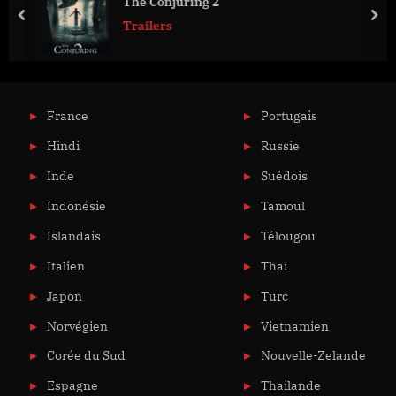
The Conjuring 2
prev
nex
Trailers
France
Portugais
Hindi
Russie
Inde
Suédois
Indonésie
Tamoul
Islandais
Télougou
Italien
Thaï
Japon
Turc
Norvégien
Vietnamien
Corée du Sud
Nouvelle-Zelande
Espagne
Thailande