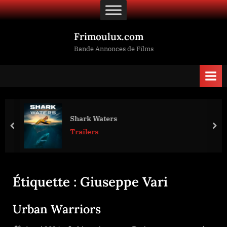
Skip
to
content
Frimoulux.com
Bande Annonces de Films
Shark Waters
prev
nex
Trailers
Étiquette :
Giuseppe Vari
Urban Warriors