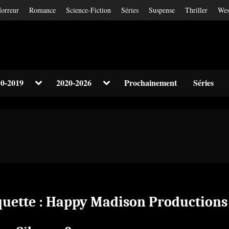
orreur
Romance
Science-Fiction
Séries
Suspense
Thriller
Wes
Toggle
Toggle
0-2019
2020-2026
Prochainement
Séries
sub-
sub-
Toggle
menu
menu
sub-
menu
Toggle
sub-
menu
quette :
Happy Madison Productions