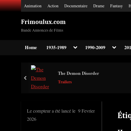
Skip
Animation
Action
Documentaire
Drame
Fantasy
H
to
content
Frimoulux.com
Bande Annonces de Films
Toggle
Toggle
Home
1935-1989
1990-2009
201
sub-
sub-
Toggle
menu
menu
sub-
menu
Toggle
The Demon Disorder
sub-
prev
menu
Trailers
Toggle
sub-
menu
Le compteur a été lancé le 9 Fevrier
Éti
2026