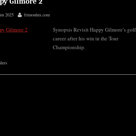
py Gilmore 2
ted
By
uin 2025
frimoulux.com
Synopsis Revisit Happy Gilmore’s golf
career after his win in the Tour
Championship.
ilers