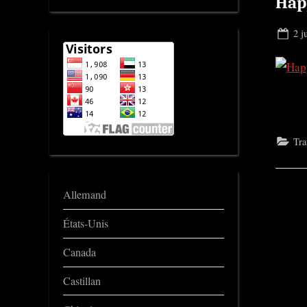
Hap
Pos
2 j
on
Tra
Allemand
États-Unis
Canada
Castillan