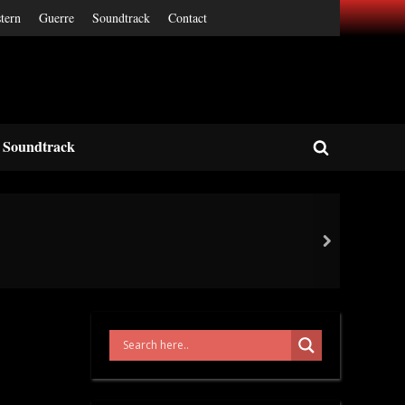
tern
Guerre
Soundtrack
Contact
Soundtrack
Toggle
search
form
next