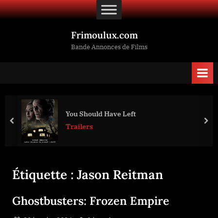
Skip
to
content
Frimoulux.com
Bande Annonces de Films
You Should Have Left
prev
nex
Trailers
Étiquette :
Jason Reitman
Ghostbusters: Frozen Empire