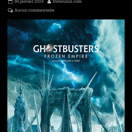
Posted
By
30 janvier 2024
frimoulux.com
on
sur
Aucun commentaire
Ghostbusters:
Frozen
Empire