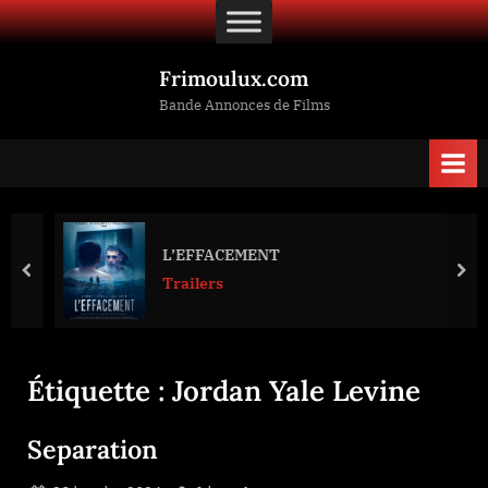
Skip
to
content
Frimoulux.com
Bande Annonces de Films
L’EFFACEMENT
prev
nex
Trailers
Étiquette :
Jordan Yale Levine
Separation