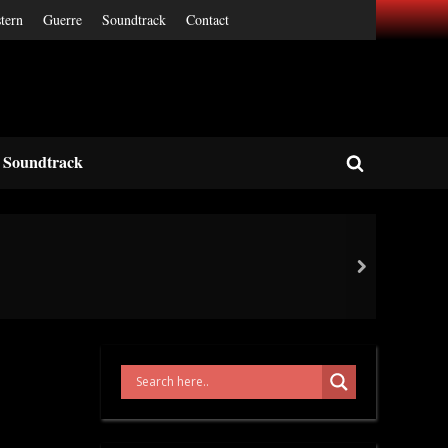
tern
Guerre
Soundtrack
Contact
Soundtrack
Toggle
search
form
next