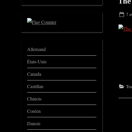
The
Pos
7 a
on
Allemand
États-Unis
Canada
Castillan
Tra
Chinois
Coréen
Danois