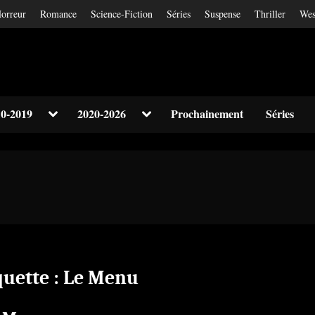
orreur
Romance
Science-Fiction
Séries
Suspense
Thriller
Wes
Toggle
Toggle
0-2019
2020-2026
Prochainement
Séries
sub-
sub-
Toggle
menu
menu
sub-
menu
Toggle
sub-
menu
quette :
Le Menu