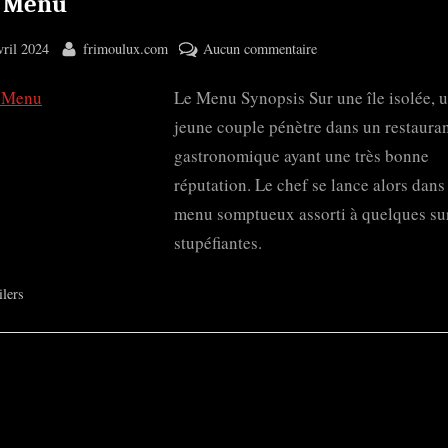
 Menu
ted
By
sur
vril 2024
frimoulux.com
Aucun commentaire
The
Le Menu Synopsis Sur une île isolée, 
Menu
jeune couple pénètre dans un restaura
gastronomique ayant une très bonne
réputation. Le chef se lance alors dans
menu somptueux assorti à quelques su
stupéfiantes.
ilers