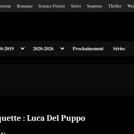
orreur
Romance
Science-Fiction
Séries
Suspense
Thriller
Wes
Toggle
Toggle
0-2019
2020-2026
Prochainement
Séries
sub-
sub-
Toggle
menu
menu
sub-
menu
Toggle
sub-
menu
quette :
Luca Del Puppo