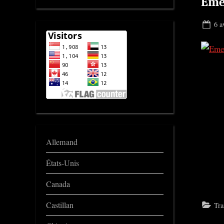
Eme
Pos
6 a
on
Allemand
États-Unis
Canada
Castillan
Tra