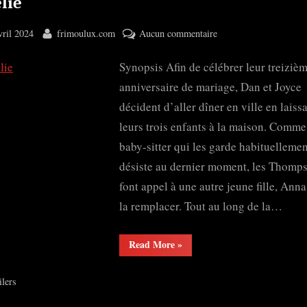
lie
ted
By
sur
vril 2024
frimoulux.com
Aucun commentaire
Emelie
Synopsis Afin de célébrer leur treiziè
anniversaire de mariage, Dan et Joyce
décident d’aller dîner en ville en laiss
leurs trois enfants à la maison. Comme
baby-sitter qui les garde habituellemen
désiste au dernier moment, les Thomp
font appel à une autre jeune fille, Anna
la remplacer. Tout au long de la…
“Emelie”
Read More
»
ilers