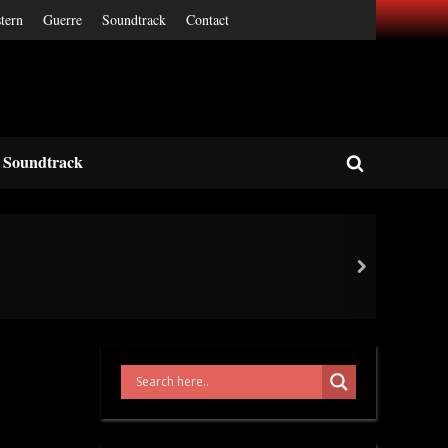
tern
Guerre
Soundtrack
Contact
Soundtrack
Toggle
search
form
next