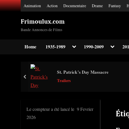
Skip
Animation
Action
Documentaire
Drame
Fantasy
H
to
content
Frimoulux.com
Bande Annonces de Films
Toggle
Toggle
Home
1935-1989
1990-2009
201
sub-
sub-
Toggle
menu
menu
sub-
menu
Toggle
St. Patrick’s Day Massacre
sub-
prev
menu
Trailers
Toggle
sub-
menu
Le compteur a été lancé le 9 Fevrier
Éti
2026