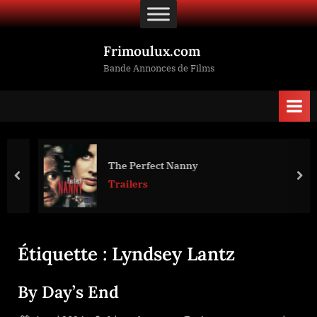
Skip
to
content
Frimoulux.com
Bande Annonces de Films
The Perfect Nanny
prev
nex
Trailers
Étiquette :
Lyndsey Lantz
By Day’s End