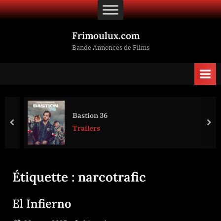
Skip
to
content
Frimoulux.com
Bande Annonces de Films
Bastion 36
prev
nex
Trailers
Étiquette :
narcotrafic
El Infierno