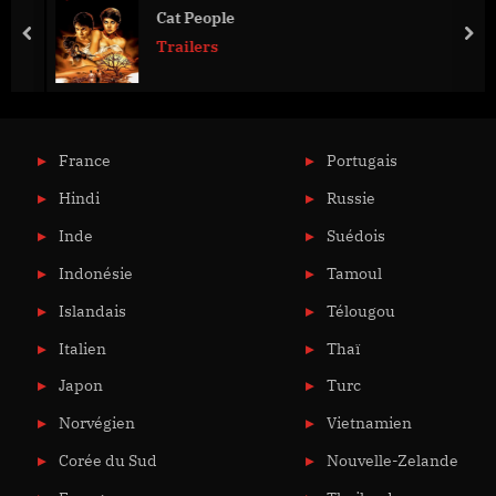
Cat People
prev
nex
Trailers
France
Portugais
Hindi
Russie
Inde
Suédois
Indonésie
Tamoul
Islandais
Télougou
Italien
Thaï
Japon
Turc
Norvégien
Vietnamien
Corée du Sud
Nouvelle-Zelande