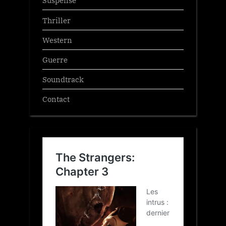
Suspense
Thriller
Western
Guerre
Soundtrack
Contact