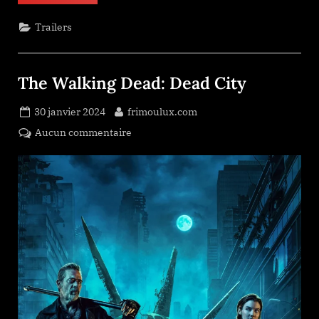
and
John”
Trailers
The Walking Dead: Dead City
Posted
By
30 janvier 2024
frimoulux.com
on
sur
Aucun commentaire
The
Walking
Dead:
Dead
City