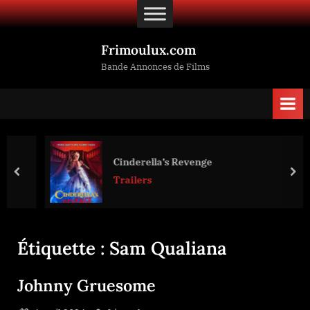
Skip
to
content
Frimoulux.com
Bande Annonces de Films
Cinderella’s Revenge
prev
nex
Trailers
Étiquette :
Sam Qualiana
Johnny Gruesome