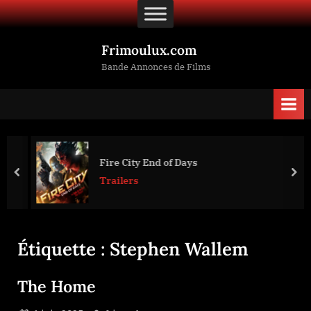
Skip
to
content
Frimoulux.com
Bande Annonces de Films
Fire City End of Days
prev
nex
Trailers
Étiquette :
Stephen Wallem
The Home