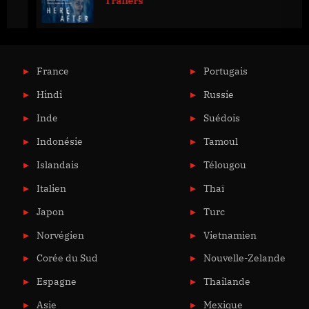
Trailers
France
Portugais
Hindi
Russie
Inde
Suédois
Indonésie
Tamoul
Islandais
Télougou
Italien
Thaï
Japon
Turc
Norvégien
Vietnamien
Corée du Sud
Nouvelle-Zelande
Espagne
Thailande
Asie
Mexique