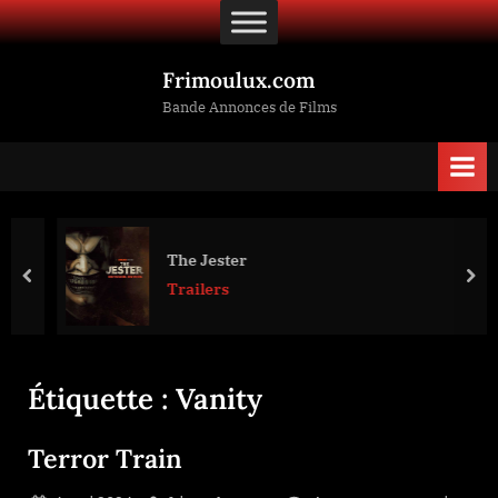
Skip
to
content
Frimoulux.com
Bande Annonces de Films
The Jester
prev
nex
Trailers
Étiquette :
Vanity
Terror Train