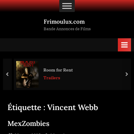
Skip
to
content
Frimoulux.com
Bande Annonces de Films
Room for Rent
prev
nex
Trailers
Étiquette :
Vincent Webb
MexZombies