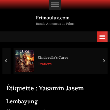
Skip
to
content
Frimoulux.com
Bande Annonces de Films
Cinderella’s Curse
prev
nex
Trailers
Étiquette :
Yasamin Jasem
Lembayung