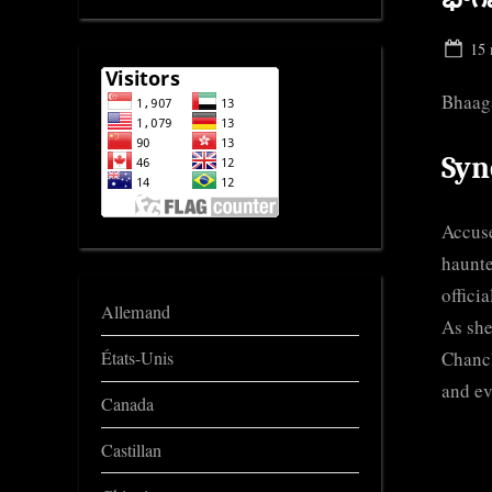
Pos
15 
on
Bhaag
Syn
Accuse
haunt
offici
Allemand
As she
Chanch
États-Unis
and ev
Canada
Castillan