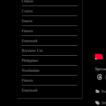
Chinois
Coréen
Danois
Finnois
Danemark
Royaume Uni
Philippines
Spread
Neerlandais
Finnois
Danemark
Tra
Tag
20