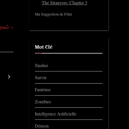
The Strangers: Chapter 3
Ma Suggestion de Film
 நலம்
Mot Clé
Slasher
G20
Survie
next
Trailers
Fantôme
Zombies
Intelligence Artificielle
Démon