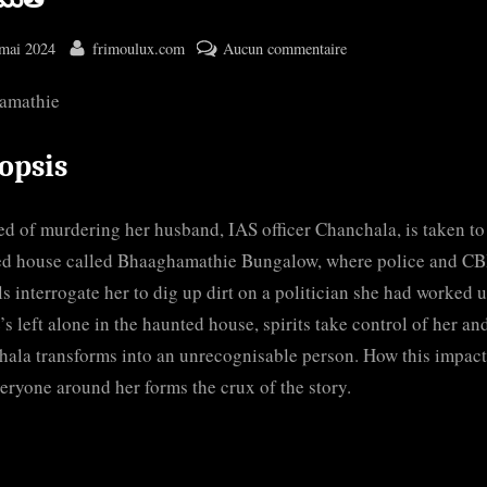
ted
By
sur
mai 2024
frimoulux.com
Aucun commentaire
భాగమతి
amathie
opsis
d of murdering her husband, IAS officer Chanchala, is taken to
ed house called Bhaaghamathie Bungalow, where police and CB
als interrogate her to dig up dirt on a politician she had worked 
’s left alone in the haunted house, spirits take control of her an
ala transforms into an unrecognisable person. How this impact
eryone around her forms the crux of the story.