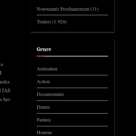
Nouveautés Prochainement
(31)
Trailers
(1 924)
Genre
 a
Animation
I
under.
Action
d IAS
Documentaire
s her
Drame
Fantasy
Horreur