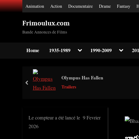
Skip
Animation
Action
Documentaire
Drame
Fantasy
H
to
content
Frimoulux.com
Bande Annonces de Films
Toggle
Toggle
Home
1935-1989
1990-2009
201
sub-
sub-
Toggle
menu
menu
sub-
menu
Toggle
Olympus Has Fallen
sub-
prev
menu
Trailers
Toggle
sub-
menu
Le compteur a été lancé le 9 Fevrier
2026
భాగ