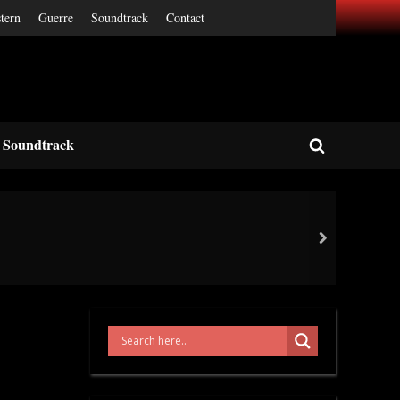
tern
Guerre
Soundtrack
Contact
Soundtrack
Toggle
search
form
next