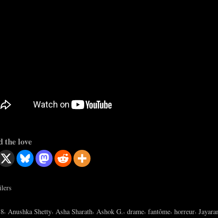
 the love
ilers
s:
,
,
,
,
,
,
,
18
Anushka Shetty
Asha Sharath
Ashok G.
drame
fantôme
horreur
Jayar