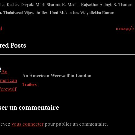
,
,
,
,
,
,
tha
Keshav Deepak
Murli Sharma
R. Madhi
Rajsekhar Aningi
S. Thaman
,
,
,
,
u
Thalaivasal Vijay
thriller
Unni Mukundan
Vidyullekha Raman
N
wl
யாவரும்
igation
e
ted Posts
x
t
ticle
P
o
An American Werewolf in London
s
v
Trailers
t
:
ser un commentaire
devez
vous connecter
pour publier un commentaire.