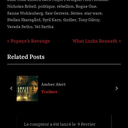
,
,
,
,
Nicholas Britell
politique
rébellion
Rogue One
,
,
,
,
Sanne Wohlenberg
Saw Gerrera
Séries
star wars
,
,
,
,
Stellan Skarsgård
Syril Karn
thriller
Tony Gilroy
,
Varada Sethu
Vel Sartha
Navigation
P
N
Popeye’s Revenge
What Lurks Beneath
r
e
de
Related Posts
e
x
l’article
v
t
i
P
o
o
Amber Alert
u
s
prev
next
Trailers
s
t
P
:
o
s
Le compteur a été lancé le 9 Fevrier