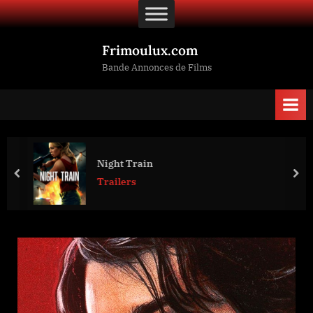
Skip
to
content
Frimoulux.com
Bande Annonces de Films
Night Train
prev
nex
Trailers