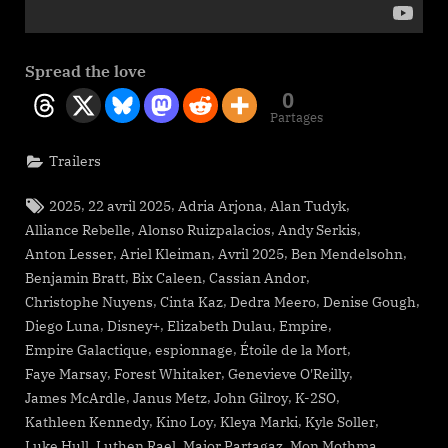
Spread the love
0
Partages
Trailers
Tags:
,
,
,
,
2025
22 avril 2025
Adria Arjona
Alan Tudyk
,
,
,
Alliance Rebelle
Alonso Ruizpalacios
Andy Serkis
,
,
,
,
Anton Lesser
Ariel Kleiman
Avril 2025
Ben Mendelsohn
,
,
,
Benjamin Bratt
Bix Caleen
Cassian Andor
,
,
,
,
Christophe Nuyens
Cinta Kaz
Dedra Meero
Denise Gough
,
,
,
,
Diego Luna
Disney+
Elizabeth Dulau
Empire
,
,
,
Empire Galactique
espionnage
Étoile de la Mort
,
,
,
Faye Marsay
Forest Whitaker
Genevieve O'Reilly
,
,
,
,
James McArdle
Janus Metz
John Gilroy
K-2SO
,
,
,
,
Kathleen Kennedy
Kino Loy
Kleya Marki
Kyle Soller
,
,
,
,
Luke Hull
Luthen Rael
Major Partagaz
Mon Mothma