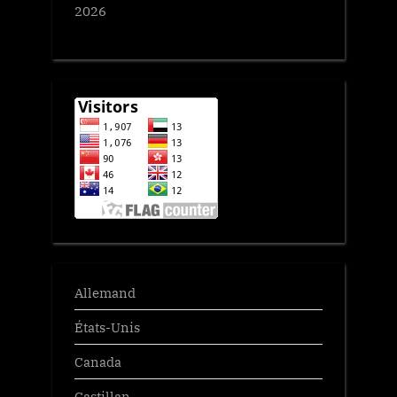
t
2026
:
Allemand
États-Unis
Canada
Castillan