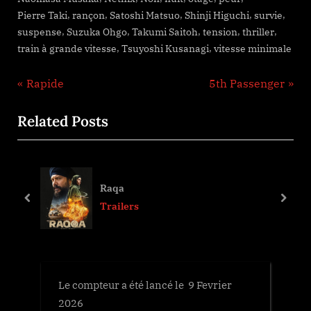
,
,
,
,
,
Pierre Taki
rançon
Satoshi Matsuo
Shinji Higuchi
survie
,
,
,
,
,
suspense
Suzuka Ohgo
Takumi Saitoh
tension
thriller
,
,
train à grande vitesse
Tsuyoshi Kusanagi
vitesse minimale
Navigation
P
N
Rapide
5th Passenger
r
e
de
Related Posts
e
x
l’article
v
t
i
P
o
o
Raqa
u
s
prev
next
Trailers
s
t
P
:
o
s
Le compteur a été lancé le 9 Fevrier
t
2026