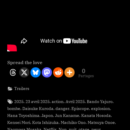
Spread the love
0
Partages
Trailers
Tags:
,
,
,
,
,
2025
23 avril 2025
action
Avril 2025
Bando Yajuro
,
,
,
,
,
bombe
Daisuke Kuroda
danger
Episcope
explosion
,
,
,
,
Hana Toyoshima
Japon
Jun Kaname
Kanata Hosoda
,
,
,
,
Kensei Mori
Kota Ishizuka
Machiko Ono
Matsuya Onoe
,
,
,
,
,
,
Naomasa Musaka
Netflix
Non
nuit
otage
peur