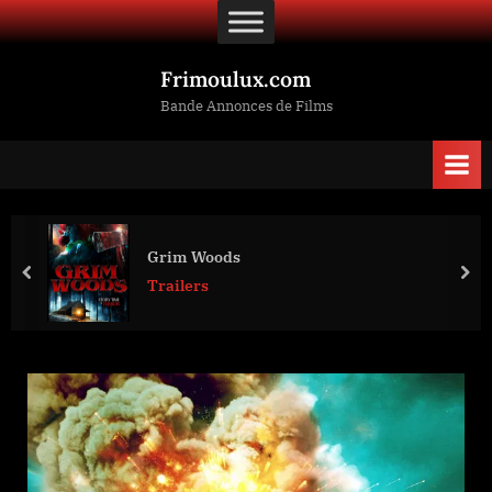
Skip
to
content
Frimoulux.com
Bande Annonces de Films
Grim Woods
prev
nex
Trailers