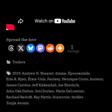
Spread the love
1
Partage
Trailers
Tags:
,
,
,
,
2019
Andrew N. Shearer
drame
Épouvantails
,
,
,
,
,
Erin R. Ryan
États-Unis
Fantasy
Henrique Couto
horreur
,
,
,
James Carolus
Jeff Kirkendall
Joe Sherlock
,
,
,
John Oak Dalton
Joni Durian
Marie DeLorenzo
,
,
,
,
Rachael Redolfi
Ray Mattis
Scarecrow
thriller
Tonjia Atomic