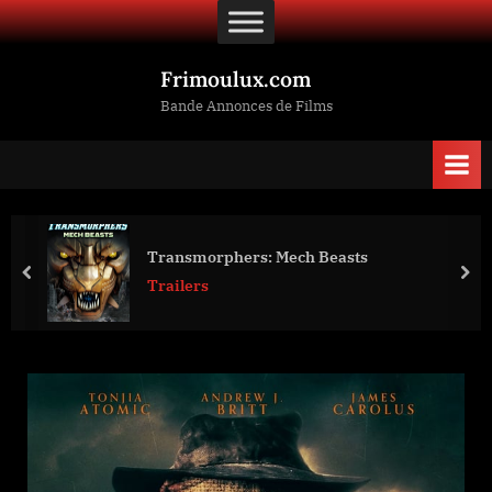
Skip
to
content
Frimoulux.com
Bande Annonces de Films
Transmorphers: Mech Beasts
prev
nex
Trailers