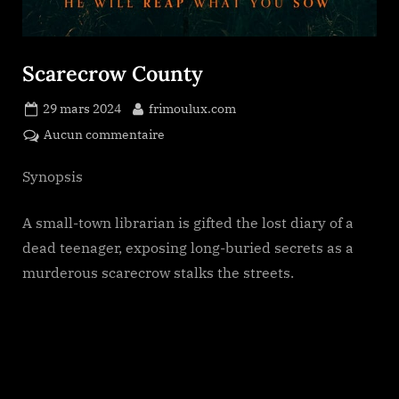
Scarecrow County
Posted
By
29 mars 2024
frimoulux.com
on
sur
Aucun commentaire
Scarecrow
County
Synopsis
A small-town librarian is gifted the lost diary of a
dead teenager, exposing long-buried secrets as a
murderous scarecrow stalks the streets.