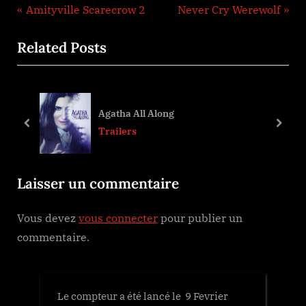
Navigation
P
N
Amityville Scarecrow 2
Never Cry Werewolf
r
e
de
Related Posts
e
x
l’article
v
t
i
P
o
o
Agatha All Along
u
s
prev
next
Trailers
s
t
P
:
Laisser un commentaire
o
s
Vous devez
vous connecter
pour publier un
t
commentaire.
:
Le compteur a été lancé le 9 Fevrier