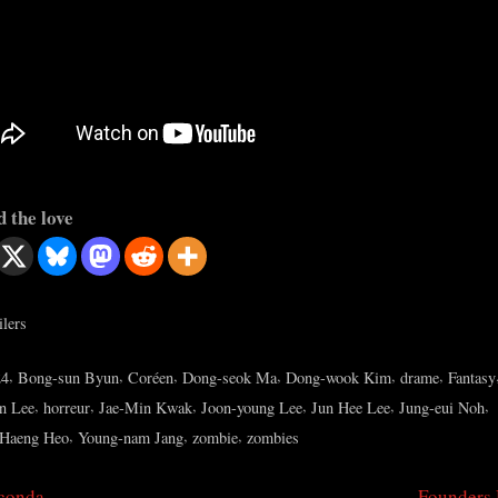
 the love
ilers
s:
,
,
,
,
,
,
24
Bong-sun Byun
Coréen
Dong-seok Ma
Dong-wook Kim
drame
Fantasy
,
,
,
,
,
,
n Lee
horreur
Jae-Min Kwak
Joon-young Lee
Jun Hee Lee
Jung-eui Noh
,
,
,
Haeng Heo
Young-nam Jang
zombie
zombies
N
conda
Founders