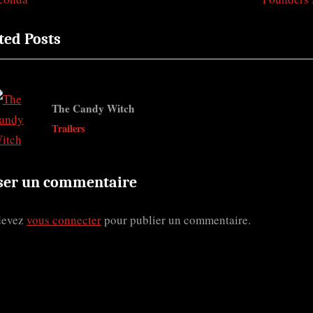
igation
e
ted Posts
x
t
ticle
P
o
The Candy Witch
s
v
Trailers
t
:
ser un commentaire
devez
vous connecter
pour publier un commentaire.