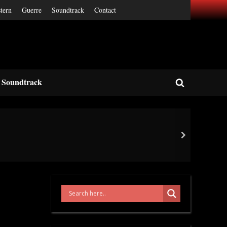
tern
Guerre
Soundtrack
Contact
Soundtrack
Toggle
search
form
next