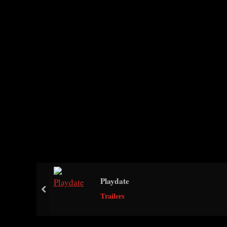
Playdate
prev
Trailers