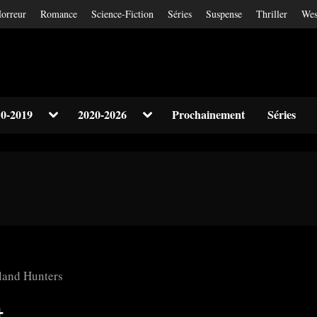
orreur
Romance
Science-Fiction
Séries
Suspense
Thriller
Wes
Toggle
Toggle
0-2019
2020-2026
Prochainement
Séries
sub-
sub-
Toggle
menu
menu
sub-
menu
Toggle
sub-
menu
야