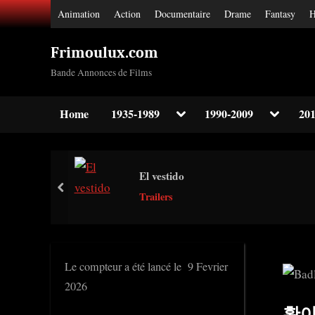
Skip
Animation
Action
Documentaire
Drame
Fantasy
H
to
content
Frimoulux.com
Bande Annonces de Films
Toggle
Toggle
Home
1935-1989
1990-2009
201
sub-
sub-
Toggle
menu
menu
sub-
menu
Toggle
El vestido
sub-
prev
menu
Trailers
Toggle
sub-
menu
Le compteur a été lancé le 9 Fevrier
2026
황