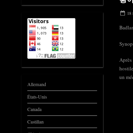
Pos
18 
on
Badla
Synop
Après 
hostil
un mé
Allemand
États-Unis
Canada
Castillan