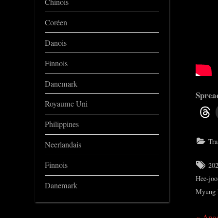
Chinois
Coréen
Danois
Finnois
Danemark
Spread
Royaume Uni
Philippines
Tra
Neerlandais
Tag
Finnois
20
Hee-joo
Danemark
Myung 
P
Ana