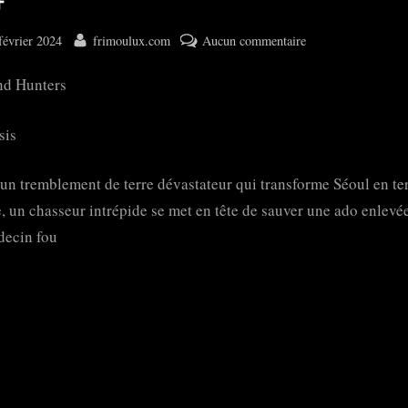
ted
By
sur
février 2024
frimoulux.com
Aucun commentaire
황
nd Hunters
야
sis
un tremblement de terre dévastateur qui transforme Séoul en ter
e, un chasseur intrépide se met en tête de sauver une ado enlevé
decin fou