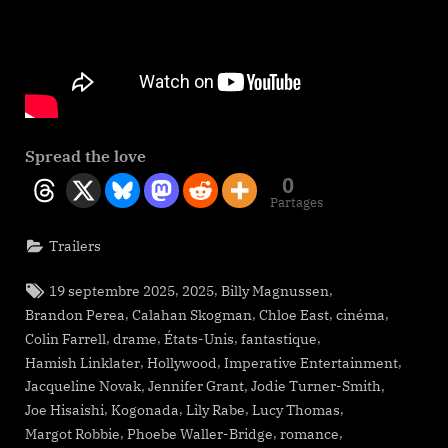
Spread the love
0
Partages
Trailers
Tags:
,
,
,
19 septembre 2025
2025
Billy Magnussen
,
,
,
,
Brandon Perea
Calahan Skogman
Chloe East
cinéma
,
,
,
,
Colin Farrell
drame
États-Unis
fantastique
,
,
,
Hamish Linklater
Hollywood
Imperative Entertainment
,
,
,
Jacqueline Novak
Jennifer Grant
Jodie Turner-Smith
,
,
,
,
Joe Hisaishi
Kogonada
Lily Rabe
Lucy Thomas
,
,
,
Margot Robbie
Phoebe Waller-Bridge
romance