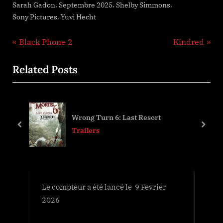
,
,
,
Sarah Gadon
Septembre 2025
Shelby Simmons
,
Sony Pictures
Yuvi Hecht
Navigation
P
N
Black Phone 2
Kindred
r
e
de
Related Posts
e
x
l’article
v
t
i
P
o
o
Wrong Turn 6: Last Resort
u
s
prev
next
Trailers
s
t
P
:
o
s
Le compteur a été lancé le 9 Fevrier
t
2026
: