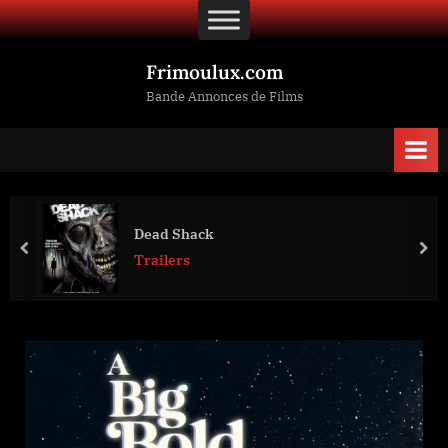
Skip
to
content
Frimoulux.com
Bande Annonces de Films
Dead Shack
prev
nex
Trailers