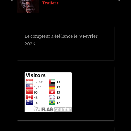
prev
next
Trailers
s
t
P
:
o
s
Le compteur a été lancé le 9 Fevrier
t
2026
: