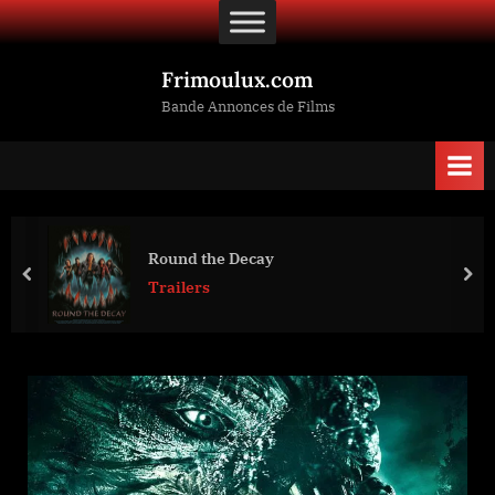
Skip
to
content
Frimoulux.com
Bande Annonces de Films
Round the Decay
prev
nex
Trailers