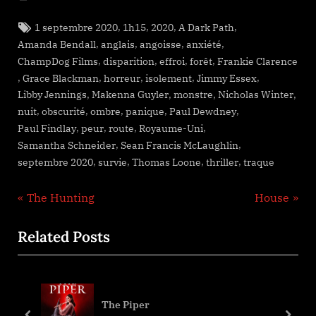
Tags:
,
,
,
,
1 septembre 2020
1h15
2020
A Dark Path
,
,
,
,
Amanda Bendall
anglais
angoisse
anxiété
,
,
,
,
ChampDog Films
disparition
effroi
forêt
Frankie Clarence
,
,
,
,
,
Grace Blackman
horreur
isolement
Jimmy Essex
,
,
,
,
Libby Jennings
Makenna Guyler
monstre
Nicholas Winter
,
,
,
,
,
nuit
obscurité
ombre
panique
Paul Dewdney
,
,
,
,
Paul Findlay
peur
route
Royaume-Uni
,
,
Samantha Schneider
Sean Francis McLaughlin
,
,
,
,
septembre 2020
survie
Thomas Loone
thriller
traque
Navigation
P
N
The Hunting
House
r
e
de
Related Posts
e
x
l’article
v
t
i
P
o
o
Mýrin
u
s