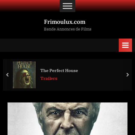
Skip
to
content
Frimoulux.com
Bande Annonces de Films
The Perfect House
prev
nex
Trailers