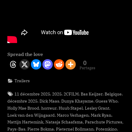
Spread the love
0
Partages
Trailers
Tags:
,
,
,
,
,
11 décembre 2025
2025
2CFILM
Bas Keijzer
Belgique
,
,
,
,
décembre 2025
Dick Maas
Dunya Khayame
Guess Who
,
,
,
,
Holly Mae Brood
horreur
Huub Stapel
Lesley Grant
,
,
,
Loek van den Wijngaard
Marco Verhagen
Mark Ryan
,
,
,
Mattijn Hartemink
Natasja Schaafsma
Parachute Pictures
,
,
,
,
Pays-Bas
Pierre Bokma
Pieternel Bollmann
Potemkino