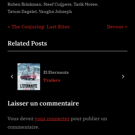
,
,
,
Ruben Brinkman
Steef Cuijpers
Tarik Moree
,
Tatum Dagelet
Vaughn Johseph
Navigation
P
N
The Conjuring: Last Rites
Devour
r
e
de
Related Posts
e
x
l’article
v
t
i
P
o
o
11:11
u
s
prev
next
Trailers
s
t
P
:
Laisser un commentaire
o
s
Vous devez
vous connecter
pour publier un
t
commentaire.
: