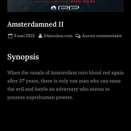
Amsterdamned II
Posted
By
sur
8 mai 2025
frimoulux.com
Aucun commentaire
on
Ams
II
Synopsis
When the canals of Amsterdam turn blood red again
after 37 years, there is only one man who can tame
the evil and battle an adversary who seems to
possess superhuman powers.