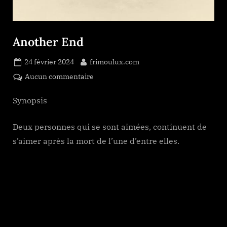
Another End
Posted
By
24 février 2024
frimoulux.com
on
sur
Aucun commentaire
Another
End
Synopsis
Deux personnes qui se sont aimées, continuent de
s’aimer après la mort de l’une d’entre elles.