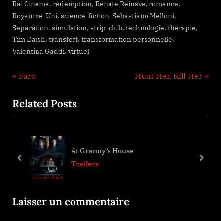
,
,
,
,
Rai Cinema
rédemption
Renate Reinsve
romance
,
,
,
Royaume-Uni
science-fiction
Sebastiano Melloni
,
,
,
,
,
Separation
simulation
strip-club
technologie
thérapie
,
,
,
Tim Daish
transfert
transformation personnelle
,
Valentina Gaddi
virtuel
Navigation
P
N
Faro
Hunt Her, Kill Her
r
e
de
Related Posts
e
x
l’article
v
t
i
P
o
o
At Granny’s House
u
s
prev
next
Trailers
s
t
P
:
Laisser un commentaire
o
s