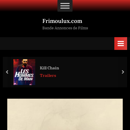
Skip
to
content
Frimoulux.com
Bande Annonces de Films
Kill Chain
prev
nex
Trailers