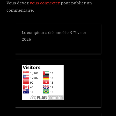
Vous devez
vous connecter
pour publier un
t
commentaire.
:
Le compteur a été lancé le 9 Fevrier
2026