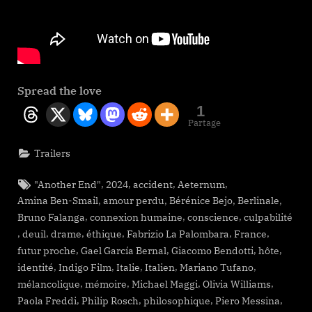
Spread the love
1
Partage
Trailers
Tags:
,
,
,
,
"Another End"
2024
accident
Aeternum
,
,
,
,
Amina Ben-Smail
amour perdu
Bérénice Bejo
Berlinale
,
,
,
Bruno Falanga
connexion humaine
conscience
culpabilité
,
,
,
,
,
,
deuil
drame
éthique
Fabrizio La Palombara
France
,
,
,
,
futur proche
Gael García Bernal
Giacomo Bendotti
hôte
,
,
,
,
,
identité
Indigo Film
Italie
Italien
Mariano Tufano
,
,
,
,
mélancolique
mémoire
Michael Maggi
Olivia Williams
,
,
,
,
Paola Freddi
Philip Rosch
philosophique
Piero Messina