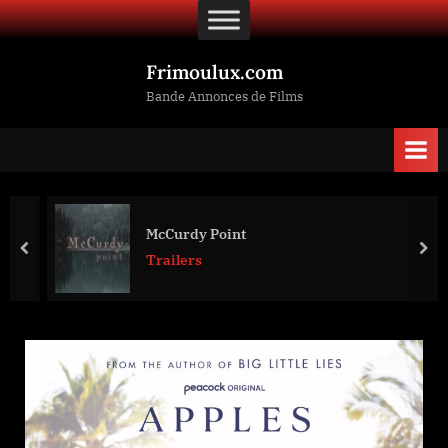
Skip
to
content
Frimoulux.com
Bande Annonces de Films
McCurdy Point
prev
nex
Trailers