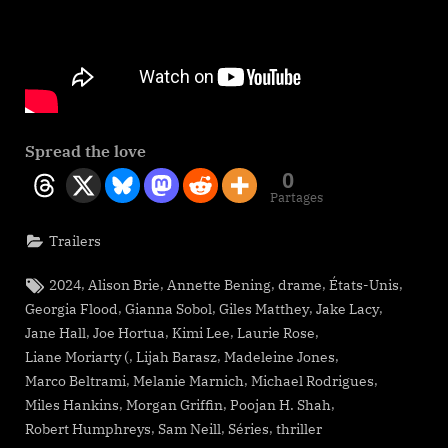
Spread the love
0
Partages
Trailers
Tags:
,
,
,
,
,
2024
Alison Brie
Annette Bening
drame
États-Unis
,
,
,
,
Georgia Flood
Gianna Sobol
Giles Matthey
Jake Lacy
,
,
,
,
Jane Hall
Joe Hortua
Kimi Lee
Laurie Rose
,
,
,
Liane Moriarty (
Lijah Barasz
Madeleine Jones
,
,
,
Marco Beltrami
Melanie Marnich
Michael Rodrigues
,
,
,
Miles Hankins
Morgan Griffin
Poojan H. Shah
,
,
,
Robert Humphreys
Sam Neill
Séries
thriller