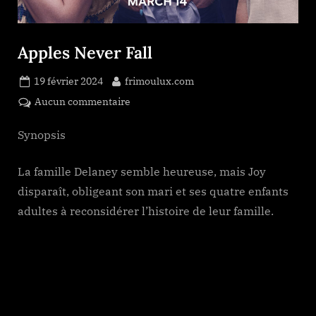
Apples Never Fall
Posted
By
19 février 2024
frimoulux.com
on
sur
Aucun commentaire
Apples
Never
Synopsis
Fall
La famille Delaney semble heureuse, mais Joy
disparaît, obligeant son mari et ses quatre enfants
adultes à reconsidérer l’histoire de leur famille.