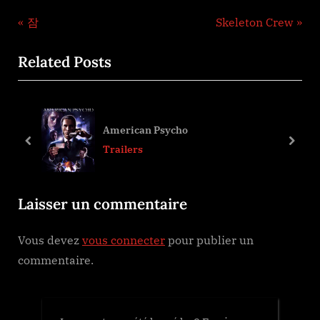
Navigation
P
N
잠
Skeleton Crew
r
e
de
Related Posts
e
x
l’article
v
t
i
P
o
o
American Psycho
u
s
prev
next
Trailers
s
t
P
:
Laisser un commentaire
o
s
Vous devez
vous connecter
pour publier un
t
commentaire.
: