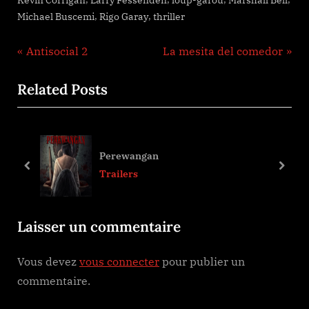
Kevin Corrigan
Larry Fessenden
loup-garou
Marshall Bell
,
,
Michael Buscemi
Rigo Garay
thriller
Navigation
P
N
Antisocial 2
La mesita del comedor
r
e
de
Related Posts
e
x
l’article
v
t
i
P
o
o
Perewangan
u
s
prev
next
Trailers
s
t
P
:
Laisser un commentaire
o
s
Vous devez
vous connecter
pour publier un
t
commentaire.
: