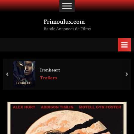
Skip
to
content
Frimoulux.com
Bande Annonces de Films
Ironheart
prev
nex
Trailers