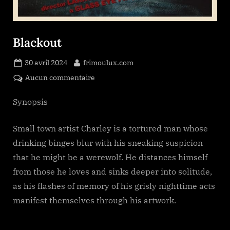
Blackout
Posted
By
30 avril 2024
frimoulux.com
on
sur
Aucun commentaire
Blackout
Synopsis
Small town artist Charley is a tortured man whose
drinking binges blur with his sneaking suspicion
that he might be a werewolf. He distances himself
from those he loves and sinks deeper into solitude,
as his flashes of memory of his grisly nighttime acts
manifest themselves through his artwork.