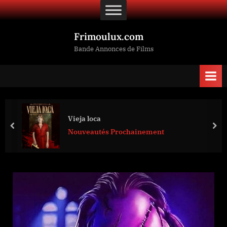
Skip
to
content
Frimoulux.com
Bande Annonces de Films
Vieja loca
prev
nex
Nouveautés Prochainement