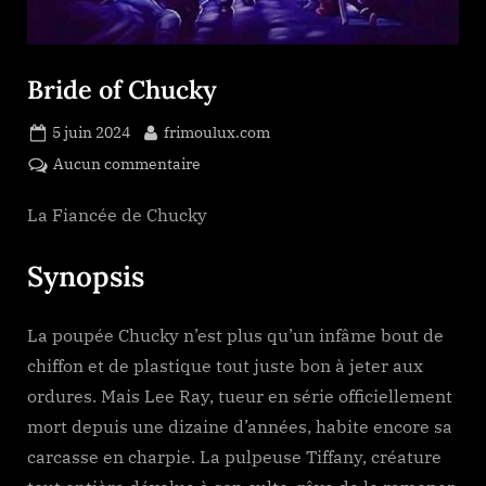
Bride of Chucky
Posted
By
5 juin 2024
frimoulux.com
on
sur
Aucun commentaire
Bride
of
La Fiancée de Chucky
Chucky
Synopsis
La poupée Chucky n’est plus qu’un infâme bout de
chiffon et de plastique tout juste bon à jeter aux
ordures. Mais Lee Ray, tueur en série officiellement
mort depuis une dizaine d’années, habite encore sa
carcasse en charpie. La pulpeuse Tiffany, créature