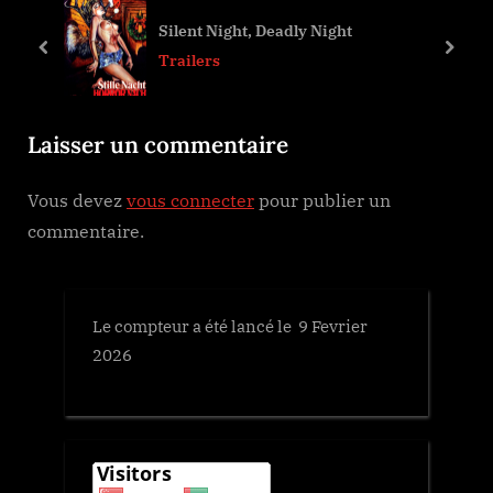
o
o
Silent Night, Deadly Night
u
s
prev
next
Trailers
s
t
P
:
Laisser un commentaire
o
s
Vous devez
vous connecter
pour publier un
t
commentaire.
:
Le compteur a été lancé le 9 Fevrier
2026