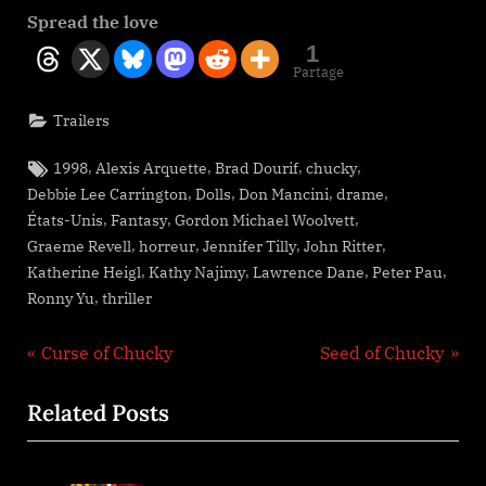
Spread the love
1
Partage
Trailers
Tags:
,
,
,
,
1998
Alexis Arquette
Brad Dourif
chucky
,
,
,
,
Debbie Lee Carrington
Dolls
Don Mancini
drame
,
,
,
États-Unis
Fantasy
Gordon Michael Woolvett
,
,
,
,
Graeme Revell
horreur
Jennifer Tilly
John Ritter
,
,
,
,
Katherine Heigl
Kathy Najimy
Lawrence Dane
Peter Pau
,
Ronny Yu
thriller
Navigation
P
N
Curse of Chucky
Seed of Chucky
r
e
de
Related Posts
e
x
l’article
v
t
i
P