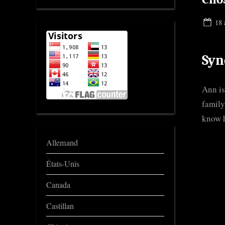
Pos
18 
on
Syn
Ann is
family
know h
Allemand
États-Unis
Canada
Castillan