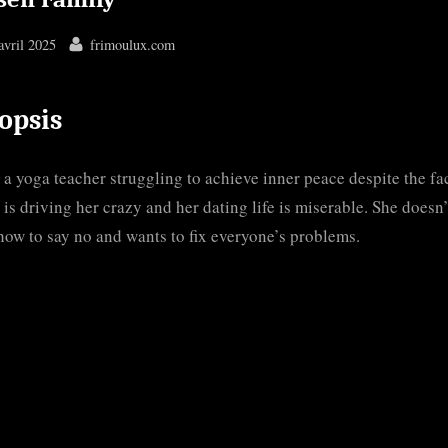
ted
By
avril 2025
frimoulux.com
opsis
 a yoga teacher struggling to achieve inner peace despite the fa
 is driving her crazy and her dating life is miserable. She doesn’
ow to say no and wants to fix everyone’s problems.