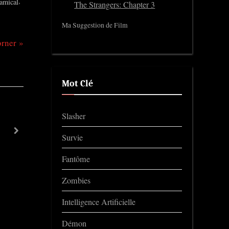
,
 amical
The Strangers: Chapter 3
Ma Suggestion de Film
orner
Mot Clé
Slasher
Repentance
next
Survie
Trailers
Fantôme
Zombies
Intelligence Artificielle
Démon