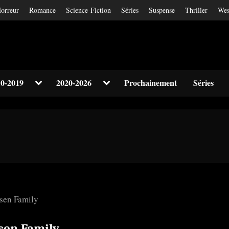
orreur
Romance
Science-Fiction
Séries
Suspense
Thriller
Wes
Toggle
Toggle
0-2019
2020-2026
Prochainement
Séries
sub-
sub-
Toggle
menu
menu
sub-
menu
Toggle
sub-
menu
sen Family