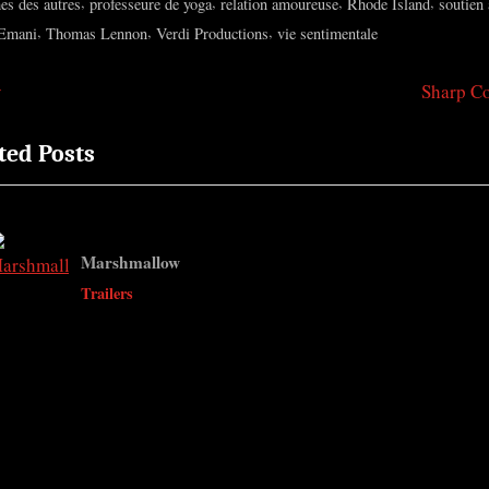
,
,
,
,
es des autres
professeure de yoga
relation amoureuse
Rhode Island
soutien
,
,
,
 Emani
Thomas Lennon
Verdi Productions
vie sentimentale
N
y
Sharp C
igation
e
ted Posts
x
t
ticle
P
o
Marshmallow
s
v
Trailers
t
: