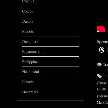
Chinois
Coréen
Danois
Finnois
Spread
Danemark
Royaume Uni
Philippines
Tra
Neerlandais
Tag
11 
Finnois
Chosen
famille 
Danemark
jalousie
Mark Fa