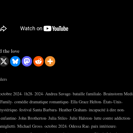
 the love
ilers
s:
,
,
,
,
,
octobre 2024
1h28
2024
Andrea Savage
bataille familiale
Brainstorm Medi
,
,
,
,
 Family
comédie dramatique romantique
Ella Grace Helton
États-Unis
,
,
,
,
hystérique
festival Santa Barbara
Heather Graham
incapacité à dire non
,
,
,
,
,
 enfantine
John Brotherton
Julia Stiles
Julie Halston
lutte contre addiction
,
,
,
,
,
miglietti
Michael Gross
octobre 2024
Odessa Rae
paix intérieure