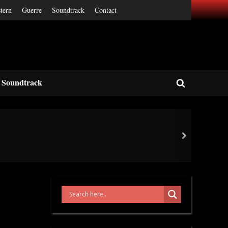
tern
Guerre
Soundtrack
Contact
Soundtrack
Toggle
search
form
next