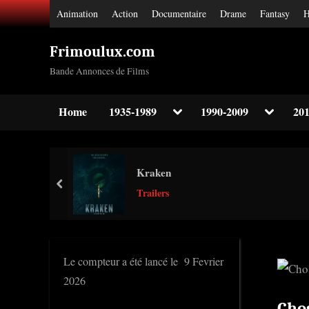
Skip
Animation
Action
Documentaire
Drame
Fantasy
H
to
content
Frimoulux.com
Bande Annonces de Films
Toggle
Toggle
Home
1935-1989
1990-2009
201
sub-
sub-
Toggle
menu
menu
sub-
menu
Toggle
Kraken
sub-
prev
menu
Trailers
Toggle
sub-
menu
Le compteur a été lancé le 9 Fevrier
2026
Cho