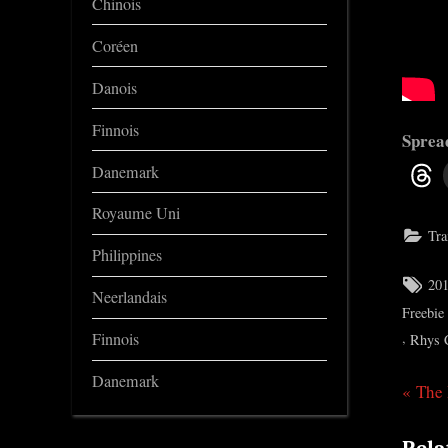
Chinois
Coréen
Danois
Finnois
Spread
Danemark
Royaume Uni
Tra
Philippines
Tag
20
Neerlandais
Freebie
,
Finnois
Rhys 
Danemark
P
The 
Nav
r
de