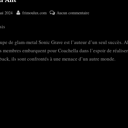
ted
By
sur
ai 2024
frimoulux.com
Aucun commentaire
Dead
sis
Ant
upe de glam-metal Sonic Grave est l’auteur d’un seul succès. A
s membres embarquent pour Coachella dans l’espoir de réaliser
ack, ils sont confrontés à une menace d’un autre monde.