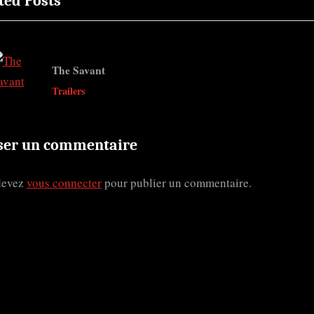
ted Posts
x
t
ticle
P
o
The Savant
s
v
Trailers
t
:
ser un commentaire
devez
vous connecter
pour publier un commentaire.