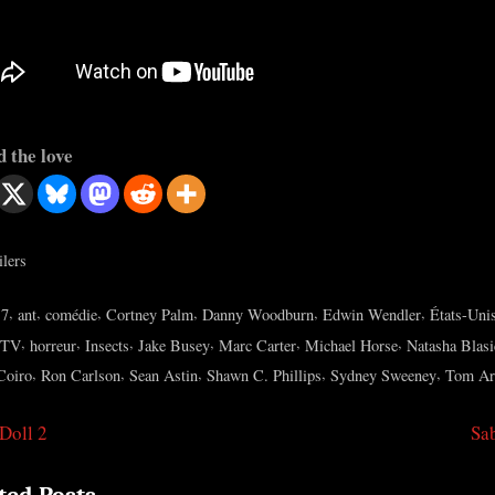
 the love
ilers
s:
,
,
,
,
,
,
17
ant
comédie
Cortney Palm
Danny Woodburn
Edwin Wendler
États-Uni
,
,
,
,
,
,
 TV
horreur
Insects
Jake Busey
Marc Carter
Michael Horse
Natasha Blasi
,
,
,
,
,
Coiro
Ron Carlson
Sean Astin
Shawn C. Phillips
Sydney Sweeney
Tom Ar
N
Doll 2
Sa
igation
e