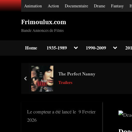
Skip
Animation
Action
Documentaire
Drame
Fantasy
H
to
content
Frimoulux.com
Bande Annonces de Films
Toggle
Toggle
Home
1935-1989
1990-2009
201
sub-
sub-
Toggle
menu
menu
sub-
menu
Toggle
The Perfect Nanny
sub-
prev
menu
Trailers
Toggle
sub-
menu
Le compteur a été lancé le 9 Fevrier
2026
Dea