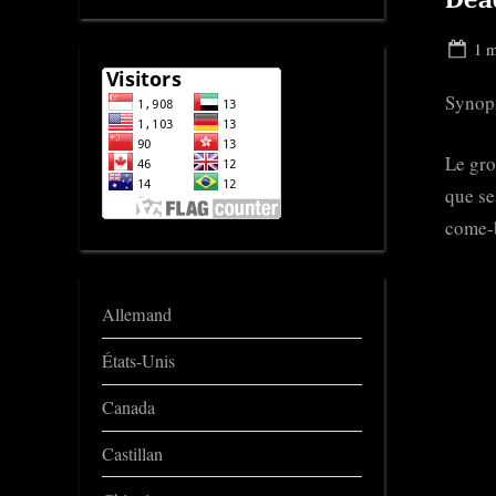
Pos
1 m
on
Synop
Le gro
que se
come-b
Allemand
États-Unis
Canada
Castillan