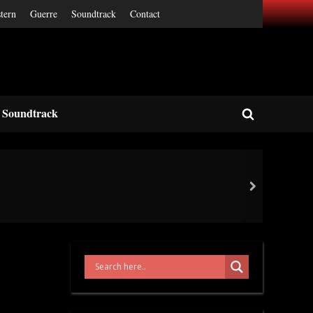
tern
Guerre
Soundtrack
Contact
Soundtrack
Toggle
search
form
next