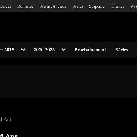
orreur
Romance
Science-Fiction
Séries
Suspense
Thriller
Wes
Toggle
Toggle
0-2019
2020-2026
Prochainement
Séries
sub-
sub-
Toggle
menu
menu
sub-
menu
Toggle
sub-
menu
d Ant