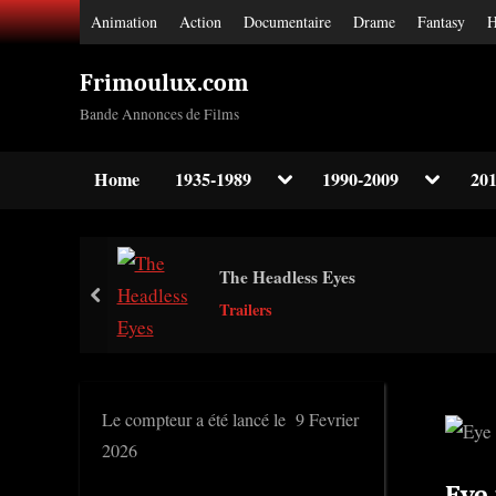
Skip
Animation
Action
Documentaire
Drame
Fantasy
H
to
content
Frimoulux.com
Bande Annonces de Films
Toggle
Toggle
Home
1935-1989
1990-2009
201
sub-
sub-
Toggle
menu
menu
sub-
menu
Toggle
The Headless Eyes
sub-
prev
menu
Trailers
Toggle
sub-
menu
Le compteur a été lancé le 9 Fevrier
2026
Eye