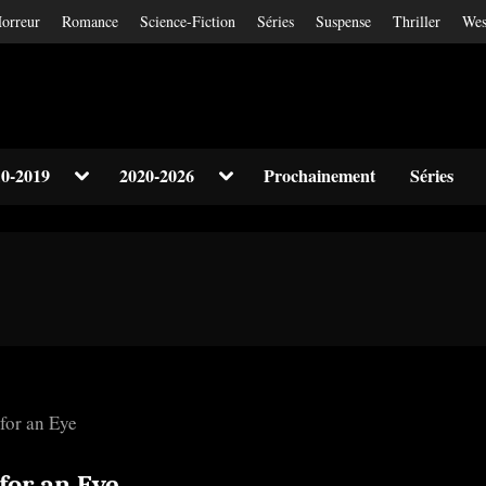
orreur
Romance
Science-Fiction
Séries
Suspense
Thriller
Wes
Toggle
Toggle
0-2019
2020-2026
Prochainement
Séries
sub-
sub-
Toggle
menu
menu
sub-
menu
Toggle
sub-
menu
 for an Eye