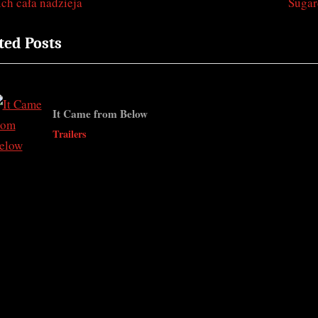
N
ch cała nadzieja
Sugar
igation
e
ted Posts
x
t
ticle
P
o
It Came from Below
s
v
Trailers
t
: