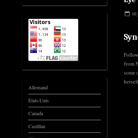
Pos
10 
on
Syn
Follow
from N
some o
hersel
Allemand
États-Unis
Canada
Castillan