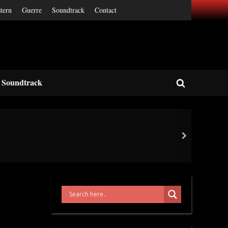
tern
Guerre
Soundtrack
Contact
Soundtrack
Toggle
search
form
next