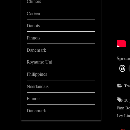
Chinois
Coréen
Danois
Finnois
Danemark
Spread
Royaume Uni
Philippines
Tra
Neerlandais
Finnois
Tag
20 
Finn Be
Danemark
Ley Lin