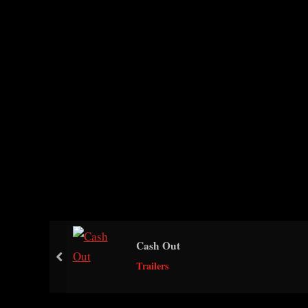
Cash Out
prev
Trailers