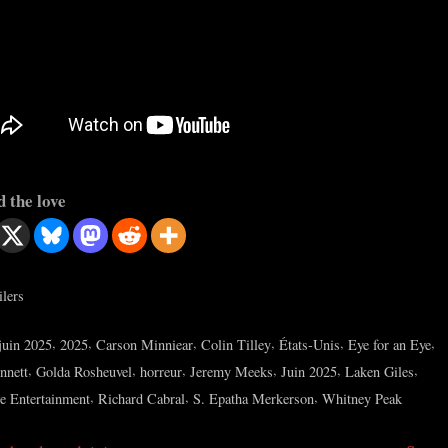
 the love
ilers
s:
,
,
,
,
,
,
juin 2025
2025
Carson Minniear
Colin Tilley
États-Unis
Eye for an Eye
,
,
,
,
,
,
nnett
Golda Rosheuvel
horreur
Jeremy Meeks
Juin 2025
Laken Giles
,
,
,
e Entertainment
Richard Cabral
S. Epatha Merkerson
Whitney Peak