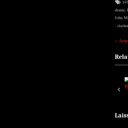
Tag
19
,
drame
John M
,
slashe
P
Ame
Nav
r
de
Rela
e
v
l’ar
i
o
u
pre
s
P
o
Lais
s