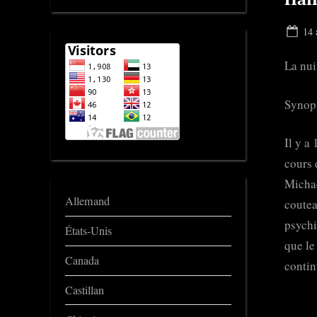
Pos
14 
on
La nui
Synop
Il y a
cours 
Michae
Allemand
coutea
psychi
États-Unis
que le
Canada
conti
Castillan