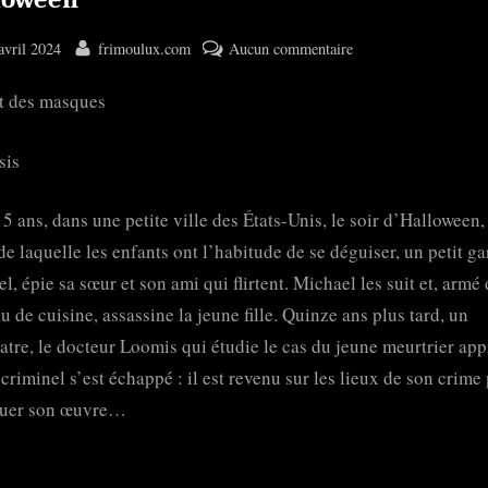
ted
By
sur
avril 2024
frimoulux.com
Aucun commentaire
Halloween
t des masques
sis
 15 ans, dans une petite ville des États-Unis, le soir d’Halloween,
de laquelle les enfants ont l’habitude de se déguiser, un petit ga
l, épie sa sœur et son ami qui flirtent. Michael les suit et, armé
u de cuisine, assassine la jeune fille. Quinze ans plus tard, un
atre, le docteur Loomis qui étudie le cas du jeune meurtrier ap
 criminel s’est échappé : il est revenu sur les lieux de son crime
nuer son œuvre…