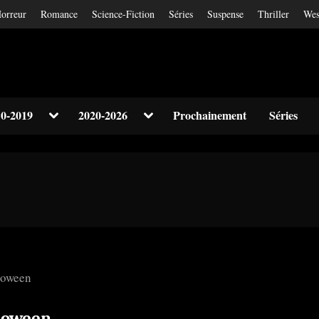
orreur
Romance
Science-Fiction
Séries
Suspense
Thriller
Wes
Toggle
Toggle
0-2019
2020-2026
Prochainement
Séries
sub-
sub-
Toggle
menu
menu
sub-
menu
Toggle
sub-
menu
loween