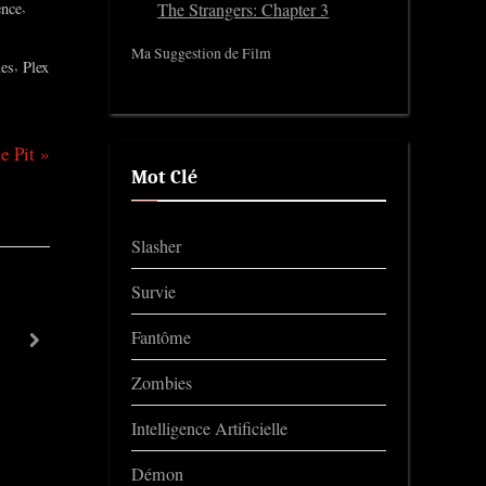
,
ence
The Strangers: Chapter 3
Ma Suggestion de Film
,
les
Plex
e Pit
Mot Clé
Slasher
Survie
Among the Willows
Fantôme
next
Trailers
Zombies
Intelligence Artificielle
Démon