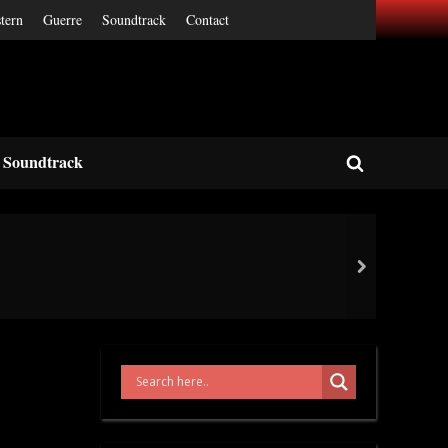
tern
Guerre
Soundtrack
Contact
Soundtrack
Toggle
search
form
next