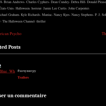
s:
,
,
,
,
,
78
Brian Andrews
Charles Cyphers
Dean Cundey
Debra Hill
Donald Pleas
,
,
,
,
,
États-Unis
Halloween
horreur
Jamie Lee Curtis
John Carpenter
,
,
,
,
,
ichael Graham
Kyle Richards
Maniac
Nancy Kyes
Nancy Stephens
P. J. So
,
,
r
The Halloween Channel
thriller
N
rican Psycho
Th
igation
e
ted Posts
x
t
ticle
P
o
#хочувигру
s
v
Trailers
t
:
ser un commentaire