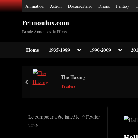
Skip
Animation
Action
Documentaire
Drame
Fantasy
H
to
content
Frimoulux.com
Bande Annonces de Films
Toggle
Toggle
Home
1935-1989
1990-2009
201
sub-
sub-
Toggle
menu
menu
sub-
menu
Toggle
The Hazing
sub-
prev
menu
Trailers
Toggle
sub-
menu
Le compteur a été lancé le 9 Fevrier
2026
Hal