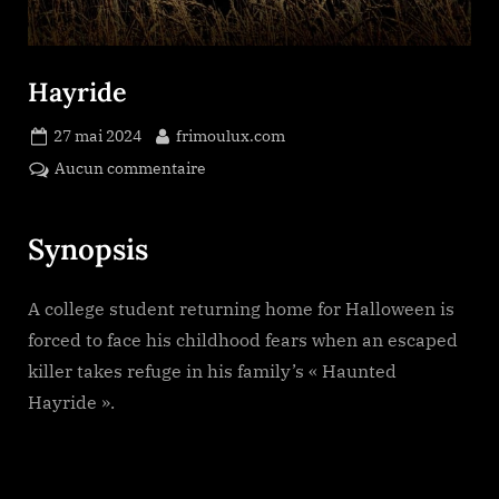
Hayride
Posted
By
27 mai 2024
frimoulux.com
on
sur
Aucun commentaire
Hayride
Synopsis
A college student returning home for Halloween is
forced to face his childhood fears when an escaped
killer takes refuge in his family’s « Haunted
Hayride ».