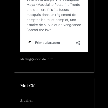
Ma Suggestion de Film
Mot Clé
Slasher