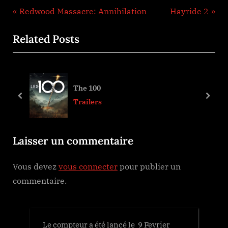
Navigation
P
N
Redwood Massacre: Annihilation
Hayride 2
r
e
de
Related Posts
e
x
l’article
v
t
i
P
o
o
The 100
u
s
prev
next
Trailers
s
t
P
:
Laisser un commentaire
o
s
Vous devez
vous connecter
pour publier un
t
commentaire.
:
Le compteur a été lancé le 9 Fevrier