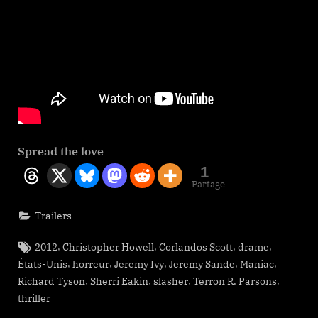
Spread the love
1
Partage
Trailers
Tags:
,
,
,
,
2012
Christopher Howell
Corlandos Scott
drame
,
,
,
,
,
États-Unis
horreur
Jeremy Ivy
Jeremy Sande
Maniac
,
,
,
,
Richard Tyson
Sherri Eakin
slasher
Terron R. Parsons
thriller