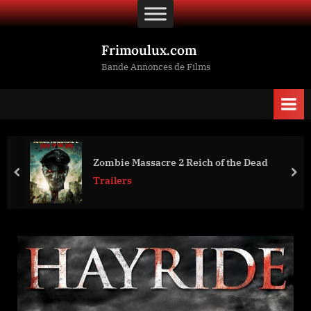
Skip
to
content
Frimoulux.com
Bande Annonces de Films
Zombie Massacre 2 Reich of the Dead
prev
nex
Trailers