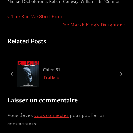
,
,
Michael Ochotorena
Robert Conway
William 'Bill' Connor
Navigation
P
The End We Start From
r
N
The Marsh King’s Daughter
de
e
e
Related Posts
l’article
v
x
i
t
o
P
u
o
Chien 51
s
s
prev
next
Trailers
P
t
o
:
Laisser un commentaire
s
t
Vous devez
vous connecter
pour publier un
:
commentaire.