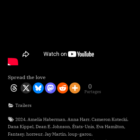
Spread the love
0
Partages
Trailers
Tags:
,
,
,
,
2024
Amelia Haberman
Anna Harr
Cameron Kotecki
,
,
,
,
Dana Kippel
Dean E. Johnson
États-Unis
Eva Hamilton
,
,
,
,
Fantasy
horreur
Jay Martin
loup-garou