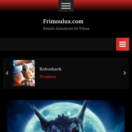
Skip
to
content
Frimoulux.com
Bande Annonces de Films
Roboshark
prev
nex
Trailers