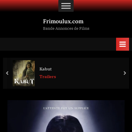
Skip
to
content
Frimoulux.com
Bande Annonces de Films
Kabut
prev
nex
Trailers