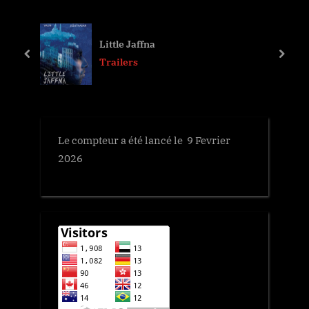
l’article
i
P
o
o
Little Jaffna
u
s
prev
next
Trailers
s
t
P
:
o
s
Le compteur a été lancé le 9 Fevrier
t
2026
: