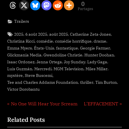
0
Partages
Trailers
Tags:
,
,
,
,
2025
6 août 2025
août 2025
Catherine Zeta-Jones
,
,
,
,
Christina Ricci
comédie
comédie horrifique
drame
,
,
,
,
Emma Myers
États-Unis
fantastique
Georgie Farmer
,
,
,
Glickmania Media
Gwendoline Christie
Hunter Doohan
,
,
,
,
Isaac Ordonez
Jenna Ortega
Joy Sunday
Lady Gaga
,
,
,
,
Luis Guzmán
Mercredi
MGM Television
Miles Millar
,
,
mystère
Steve Buscemi
,
,
,
Tee and Charles Addams Foundation
thriller
Tim Burton
Victor Dorobantu
Navigation
P
N
No One Will Hear Your Scream
L’EFFACEMENT
r
e
de
Related Posts
e
x
v
t