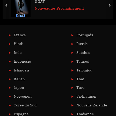
GOAT
prev
nex
Nouveautés Prochainement
France
Portugais
Hindi
Russie
Inde
Suédois
Indonésie
Tamoul
Islandais
Télougou
Italien
Thaï
Japon
Turc
Norvégien
Vietnamien
Corée du Sud
Nouvelle-Zelande
Espagne
Thailande