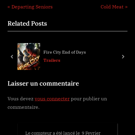
Navigation
P
N
Departing Seniors
Cold Meat
r
e
de
Related Posts
e
x
l’article
v
t
i
P
o
o
Fire City End of Days
u
s
prev
next
Trailers
s
t
P
:
Laisser un commentaire
o
s
Vous devez
vous connecter
pour publier un
t
commentaire.
:
Le compteur a été lancé le 9 Fevrier