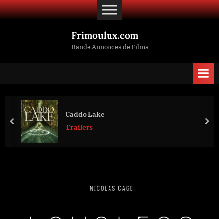
Skip
to
content
Frimoulux.com
Bande Annonces de Films
Caddo Lake
prev
nex
Trailers