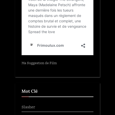
Ma Suggestion de Film
Mot Clé
Slasher