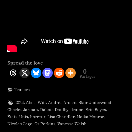
Spread the love
0
Partages
Trailers
Tags:
,
,
,
,
2024
Alicia Witt
Andrés Arochi
Blair Underwood
,
,
,
,
Charles Jarman
Dakota Daulby
drame
Erin Boyes
,
,
,
,
États-Unis
horreur
Lisa Chandler
Maika Monroe
,
,
Nicolas Cage
Oz Perkins
Vanessa Walsh