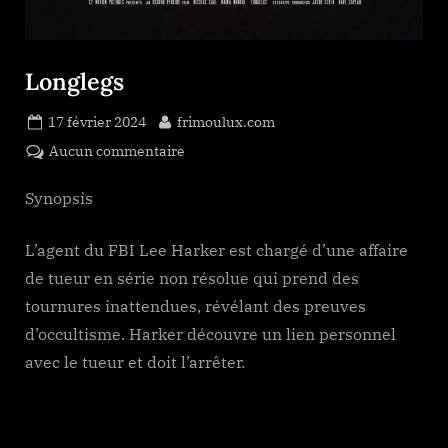
Longlegs
Posted
By
17 février 2024
frimoulux.com
on
sur
Aucun commentaire
Longlegs
Synopsis
L’agent du FBI Lee Harker est chargé d’une affaire
de tueur en série non résolue qui prend des
tournures inattendues, révélant des preuves
d’occultisme. Harker découvre un lien personnel
avec le tueur et doit l’arrêter.