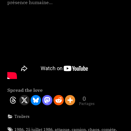
présence humaine…
Spread the love
0
Partages
Trailers
Tags:
,
,
,
,
,
,
1986
25 juillet 1986
attaque
camion
chaos
comète