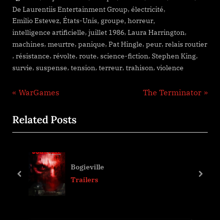
,
,
De Laurentiis Entertainment Group
électricité
,
,
,
,
Emilio Estevez
États-Unis
groupe
horreur
,
,
,
intelligence artificielle
juillet 1986
Laura Harrington
,
,
,
,
,
machines
meurtre
panique
Pat Hingle
peur
relais routier
,
,
,
,
,
,
résistance
révolte
route
science-fiction
Stephen King
,
,
,
,
,
survie
suspense
tension
terreur
trahison
violence
Navigation
P
N
WarGames
The Terminator
r
e
de
Related Posts
e
x
l’article
v
t
i
P
o
o
Malice
u
s
prev
next
Trailers
s
t
P
:
o