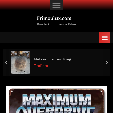
Skip
to
content
Frimoulux.com
Bande Annonces de Films
Mufasa The Lion King
prev
nex
Trailers