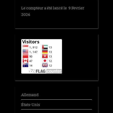
s
Le compteur a été lancé le 9 Fevrier
t
2026
:
Allemand
États-Unis