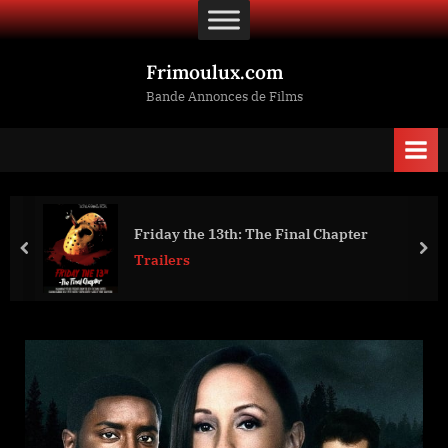
Skip
to
content
Frimoulux.com
Bande Annonces de Films
Friday the 13th: The Final Chapter
prev
nex
Trailers