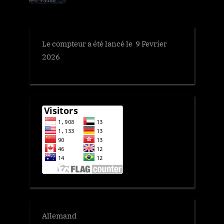
P
:
o
s
Le compteur a été lancé le 9 Fevrier
t
2026
:
Allemand