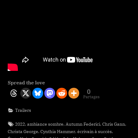
Spread the love
0
Partages
Trailers
Tags:
,
,
,
,
2022
ambiance sombre
Autumn Federici
Chris Gann
,
,
,
Christa George
Cynthia Hammer
écrivain à succès