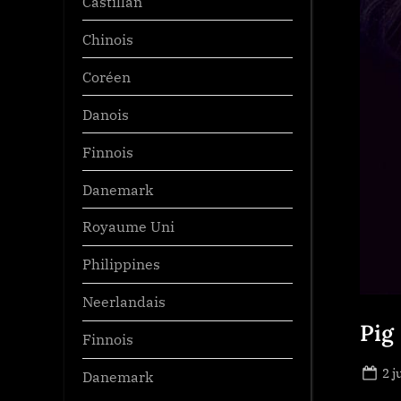
Castillan
Chinois
Coréen
Danois
Finnois
Danemark
Royaume Uni
Philippines
Neerlandais
Pig
Finnois
Po
2 j
Danemark
on