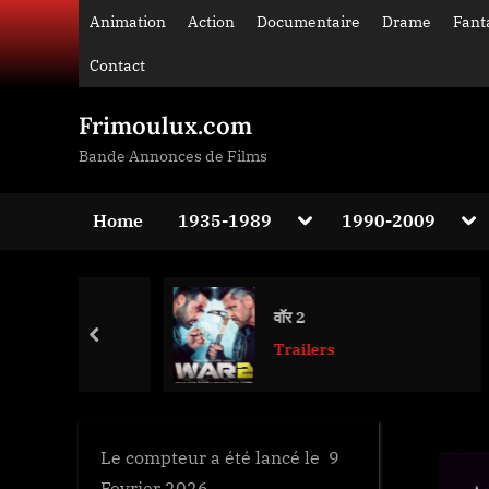
Skip
Animation
Action
Documentaire
Drame
Fant
to
Contact
content
Frimoulux.com
Bande Annonces de Films
Toggle
Tog
Home
1935-1989
1990-2009
sub-
sub
Toggle
menu
me
sub-
menu
Toggle
वॉर 2
sub-
prev
menu
Trailers
Toggle
sub-
menu
Le compteur a été lancé le 9
Fevrier 2026