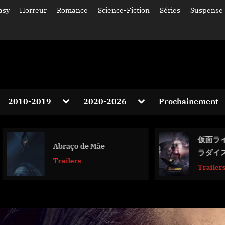
asy
Horreur
Romance
Science-Fiction
Séries
Suspense
gle
Toggle
Toggle
2010-2019
2020-2026
Prochainement
-
sub-
sub-
Toggle
nu
menu
menu
sub-
menu
仮面ライダー555 
Toggle
Abraço de Mãe
sub-
ラダイス・リゲ
menu
Trailers
Trailers