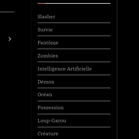
Slasher
Survie
MONOLITH
next
Fantôme
Trailers
Zombies
Intelligence Artificielle
Démon
Océan
Possession
Loup-Garou
Créature