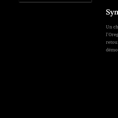
Syn
Un ch
l’Ore
retour
démon