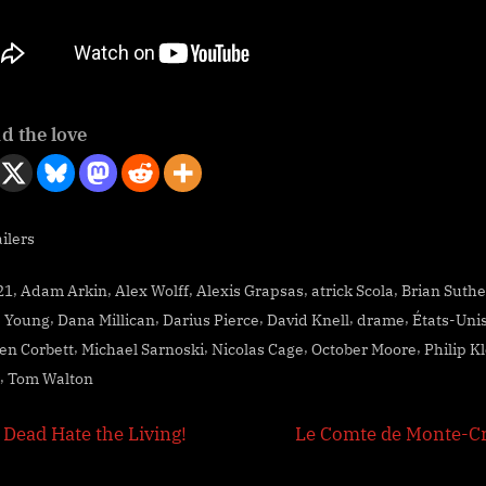
d the love
ilers
s:
,
,
,
,
,
21
Adam Arkin
Alex Wolff
Alexis Grapsas
atrick Scola
Brian Suth
,
,
,
,
,
 Young
Dana Millican
Darius Pierce
David Knell
drame
États-Uni
,
,
,
,
en Corbett
Michael Sarnoski
Nicolas Cage
October Moore
Philip K
,
Tom Walton
igation
N
 Dead Hate the Living!
Le Comte de Monte-Cr
e