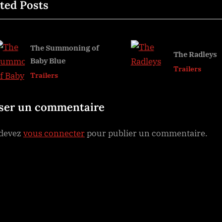
ted Posts
x
t
rticle
P
o
The Summoning of
The Radleys
Baby Blue
s
v
Trailers
Trailers
t
:
sser un commentaire
 devez
vous connecter
pour publier un commentaire.