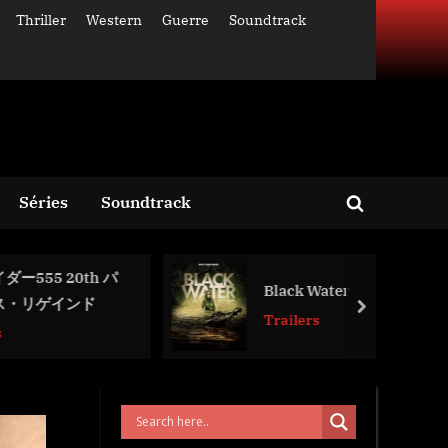
Thriller
Western
Guerre
Soundtrack
Séries
Soundtrack
Toggle
search
form
20th パ
​​Black Water
インド
next
Trailers