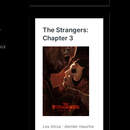
e
aux