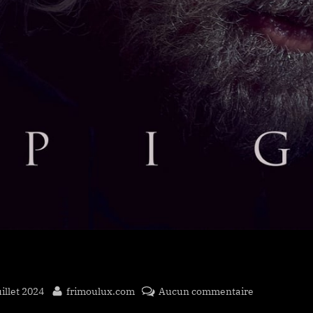
sted
By
sur
uillet 2024
frimoulux.com
Aucun commentaire
Pig