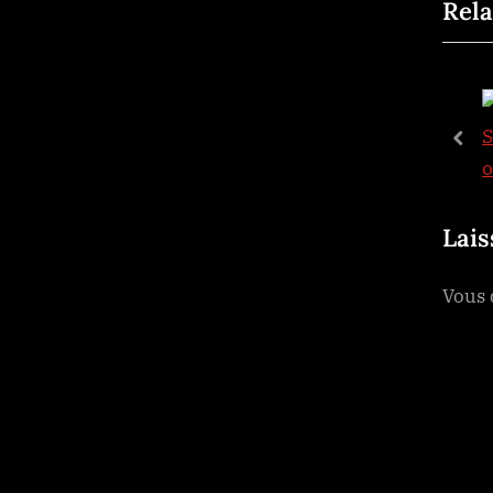
de
Rela
e
v
l’a
i
o
ho
ธี่หยด 2
u
pre
ilers
Trailers
s
P
o
Lai
s
Vous
t
: