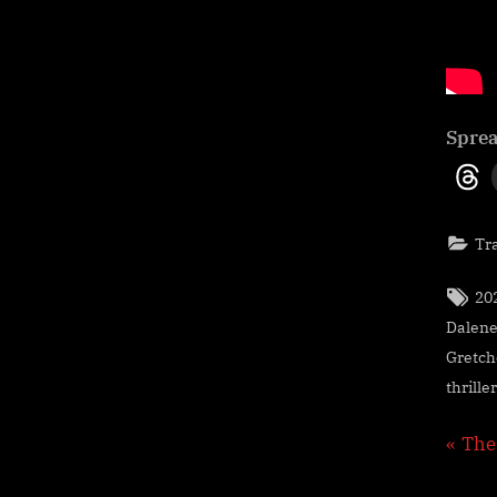
Sprea
Tra
Tag
20
Dalene
Gretch
thriller
Nav
P
The
r