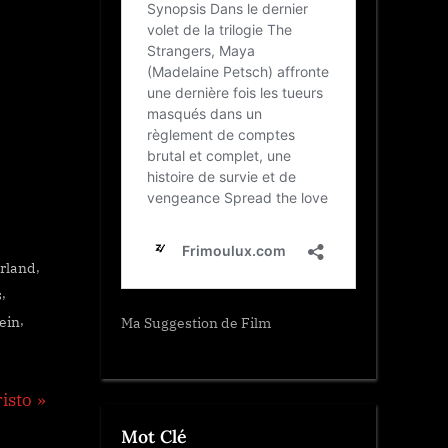
,
erland
,
s
,
lein
Ma Suggestion de Film
isto
Mot Clé