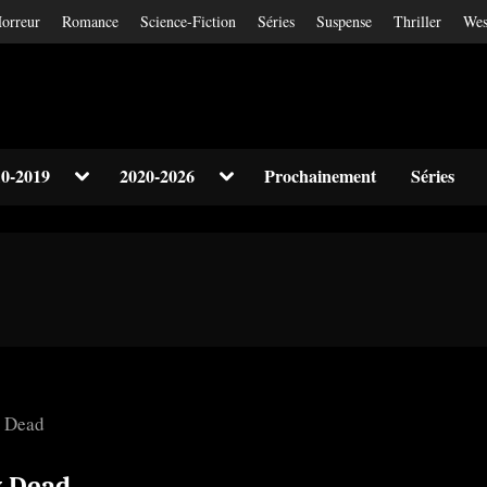
orreur
Romance
Science-Fiction
Séries
Suspense
Thriller
Wes
Toggle
Toggle
0-2019
2020-2026
Prochainement
Séries
sub-
sub-
Toggle
menu
menu
sub-
menu
Toggle
sub-
menu
y Dead