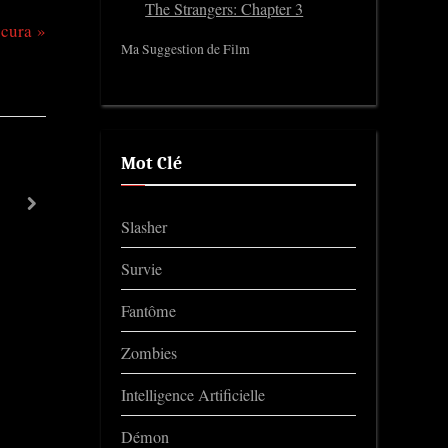
The Strangers: Chapter 3
cura
Ma Suggestion de Film
Mot Clé
The Cult of Humpty Dumpty 2
next
Trailers
Slasher
Survie
Fantôme
Zombies
Intelligence Artificielle
Démon