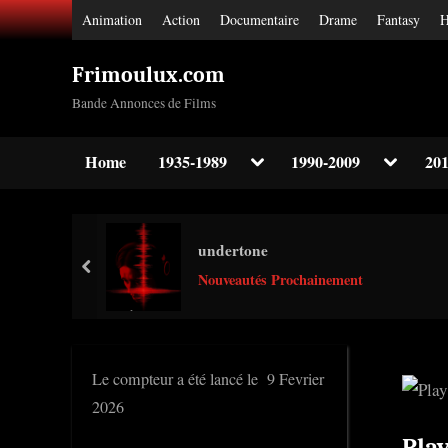
Skip
Animation
Action
Documentaire
Drame
Fantasy
H
to
content
Frimoulux.com
Bande Annonces de Films
Toggle
Toggle
Home
1935-1989
1990-2009
201
sub-
sub-
Toggle
menu
menu
sub-
menu
Toggle
undertone
sub-
prev
menu
Nouveautés Prochainement
Toggle
sub-
menu
Le compteur a été lancé le 9 Fevrier
2026
Pla