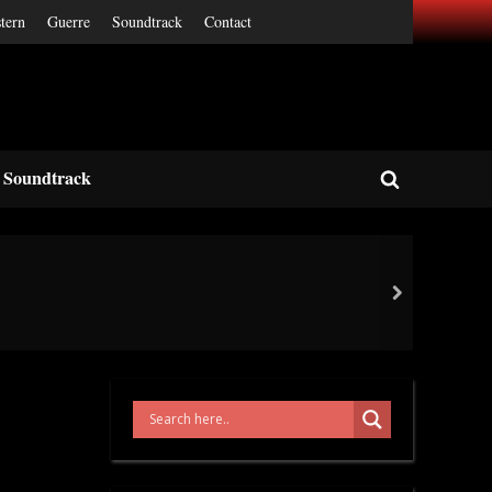
tern
Guerre
Soundtrack
Contact
Soundtrack
Toggle
search
form
next