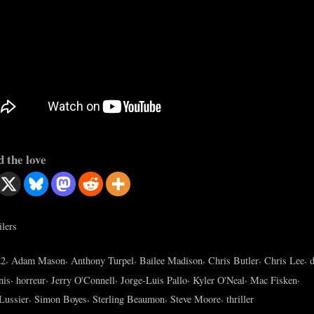
 the love
ilers
s:
,
,
,
,
,
,
22
Adam Mason
Anthony Turpel
Bailee Madison
Chris Butler
Chris Lee
,
,
,
,
,
,
nis
horreur
Jerry O'Connell
Jorge-Luis Pallo
Kyler O'Neal
Mac Fisken
,
,
,
,
 Lussier
Simon Boyes
Sterling Beaumon
Steve Moore
thriller