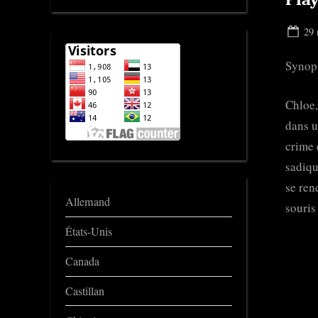
Pos
29 
on
Synop
Chloe,
dans u
crime 
sadiqu
se ren
Allemand
souris
États-Unis
Canada
Castillan