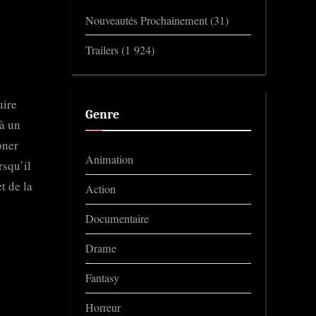
Nouveautés Prochainement
(31)
Trailers
(1 924)
uire
Genre
 à un
oner
Animation
rsqu’il
t de la
Action
Documentaire
Drame
Fantasy
Horreur