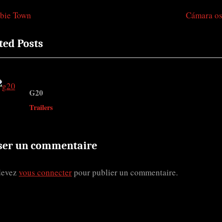
N
bie Town
Cámara os
igation
e
ted Posts
x
t
ticle
P
o
G20
s
v
Trailers
t
:
ser un commentaire
devez
vous connecter
pour publier un commentaire.