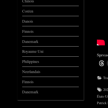
Chinois
Coréen
Danois
Finnois
Danemark
Royaume Uni
Spread
Philippines
Neerlandais
Tra
Finnois
Tag
20
Danemark
États-U
Patrick