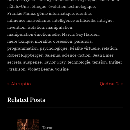
,
,
,
,
États-Unis
éthique
évolution technologique
,
,
,
Frankie Muniz
génie informatique
identité
,
,
,
influence malveillante
intelligence artificielle
intrigue
,
,
,
invention
isolation
manipulation
,
,
manipulation émotionnelle
Marcia Gay Harden
,
,
,
,
mère toxique
moralité
obsession
paranoia
,
,
,
,
programmation
psychologique
Réalité virtuelle
relation
,
,
,
,
Robert Rippberger
Salenus
science-fiction
Sean Emer
,
,
,
,
,
secrets
suspense
Taylor Gray
technologie
tension
thriller
,
,
,
trahison
Violett Beane
voisine
Navigation
P
N
Abruptio
Qodrat 2
r
e
de
Related Posts
e
x
l’article
v
t
i
P
o
o
Tarot