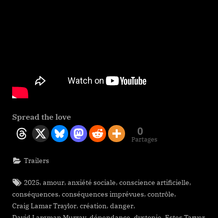
Spread the love
0
Partages
Trailers
Tags:
,
,
,
,
2025
amour
anxiété sociale
conscience artificielle
,
,
,
conséquences
conséquences imprévues
contrôle
,
,
,
Craig Lamar Traylor
création
danger
,
,
,
David Largman Murray
dépendance
dystopie
Estes Tarver