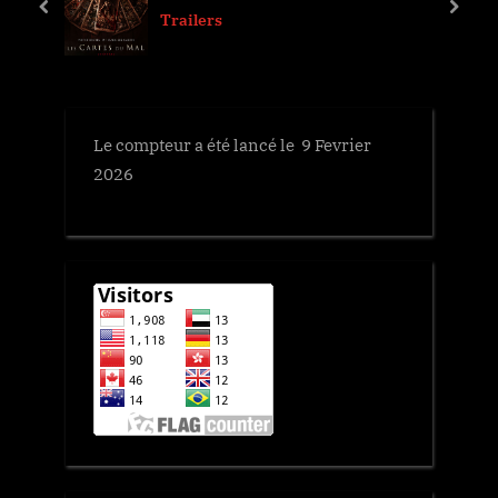
u
s
prev
next
Trailers
s
t
P
:
o
s
Le compteur a été lancé le 9 Fevrier
t
2026
: